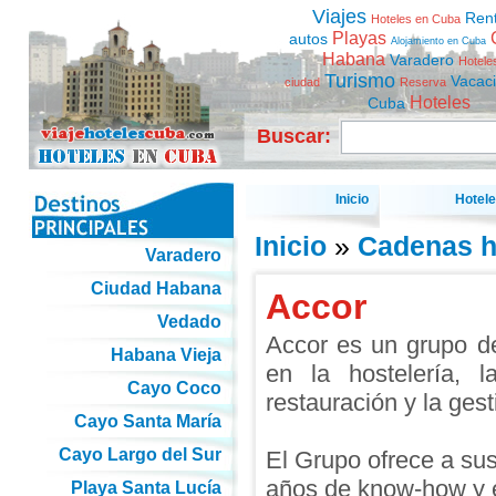
Viajes
Ren
Hoteles en Cuba
Playas
autos
Alojamiento en Cuba
Habana
Varadero
Hotele
Turismo
Vacac
ciudad
Reserva
Hoteles
Cuba
Buscar:
Inicio
Hotel
Inicio
»
Cadenas h
Varadero
Ciudad Habana
Accor
Vedado
Accor es un grupo de
Habana Vieja
en la hostelería, l
Cayo Coco
restauración y la ges
Cayo Santa María
Cayo Largo del Sur
El Grupo ofrece a sus
años de know-how y e
Playa Santa Lucía