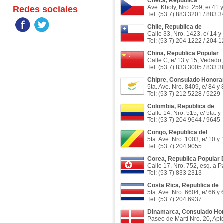
Checa, Republica
Ave. Kholy, Nro. 259, e/ 41
Redes sociales
Tel: (53 7) 883 3201 / 883 
Chile, Republica de
Calle 33, Nro. 1423, e/ 14 y
Tel: (53 7) 204 1222 / 204 
China, Republica Popular
Calle C, e/ 13 y 15, Vedado,
Tel: (53 7) 833 3005 / 833 
Chipre, Consulado Honorar
5ta. Ave. Nro. 8409, e/ 84 y
Tel: (53 7) 212 5228 / 5229
Colombia, Republica de
Calle 14, Nro. 515, e/ 5ta. 
Tel: (53 7) 204 9644 / 9645
Congo, Republica del
5ta. Ave. Nro. 1003, e/ 10 y
Tel: (53 7) 204 9055
Corea, Republica Popular
Calle 17, Nro. 752, esq. a 
Tel: (53 7) 833 2313
Costa Rica, Republica de
5ta. Ave. Nro. 6604, e/ 66 y
Tel: (53 7) 204 6937
Dinamarca, Consulado Hon
Paseo de Martí Nro. 20, Ap