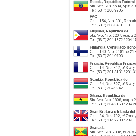
Etiopia, Republica Federa
5ta. Ave. Nro. 6604, Apto 3, 
Tel: (53 7) 206 9905
FAO
Calle 154, Nro. 301, Repart
Tel: (53 7) 208 6411 - 13
Filipinas, Republica de
5ta. Ave. Nro. 2207, esq. a 
Tel: (53 7) 204 1372 / 204 
Finlandia, Consulado Honor
Calle 140, Nro. 2101, e/ 21
Tel: (53 7) 204 0793
Francia, Republica France
Calle 14, Nro. 312, e/ 3ra. y
Tel: (53 7) 201 3131 / 201 
Gambia, Republica de
Calle 24, Nro. 307, e/ 3ra. y
Tel: (53 7) 204 9242
Ghana, Republica de
5ta. Ave. Nro. 1808, esq. a 
Tel: (53 7) 204 2153 / 204 
Gran Bretaña e Irlanda del
Calle 34, Nro. 702, e/ 7ma. 
Tel: (53 7) 214 2200 / 204 
Granada
5ta. Ave. Nro. 2006, e/ 20 y