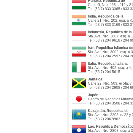
Hungría, Republica de
Calle G, Nro. 458, e/ 19 y 2
Tel: (53 7) 833 3365 / 833 
India, Republica de la
Calle 21, Nro. 202, esq. a K
Tel: (53 7) 833 3169 / 833 
Indonesia, Republica de la
5ta. Ave. Nro. 1607, esq. a 
Tel: (53 7) 204 9618 / 204 
Irán, Republica Islámica d
5ta. Ave. Nro. 3002, esq. a 
Tel: (53 7) 204 2597 / 204 
Italia, Republica Italiana
5ta. Ave. Nro. 402, esq. a 4
Tel: (53 7) 204 5615
Jamaica
Calle 22, Nro. 503, e/ 5ta. 
Tel: (53 7) 204 2908 / 204 
Japón
Centro de Negocios Miramar, 
Tel: (53 7) 204 3508 / 204 
Kazajstán, Republica de
5ta. Ave. Nro. 2203, e/ 22 y
Tel: (53 7) 206 9963
Lao, Republica Democráti
5ta. Ave. Nro. 2808, esq. a 