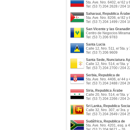
5ta. Ave. Nro. 6402, e/ 62 y
Tel: (53 7) 204 2628 / 204 
Saharaui, Republica Árab
5ta. Ave. Nro. 8206, e/ 82 y
Tel: (53 7) 204 1499 / 204 
San Vicente y las Granadi
Centro de Negocios Miramar, 
Tel: (53 7) 206 9783
Santa Lucia
Calle 12, Nro. 511, e/ 5ta. 
Tel: (53 7) 206 9609
Santa Sede, Nunciatura Ap
Calle 12, Nro. 514, e/ 5ta. 
Tel: (53 7) 204 2700 / 204 
Serbia, Republica de
5ta. Ave. Nro. 4406, e/ 44 y
Tel: (53 7) 204 2488 / 204 
Siria, Republica Árabe
Calle 20, Nro. 514, e/ 5ta. 
Tel: (53 7) 204 2266 / 204 
Sri Lanka, Republica Soci
Calle 32, Nro. 307, e/ 3ra. y
Tel: (53 7) 204 2649 / 204 
Sudáfrica, Republica de
5ta. Ave. Nro. 4201, esq. a 
Tel: (53 7) 204 9671 – 76