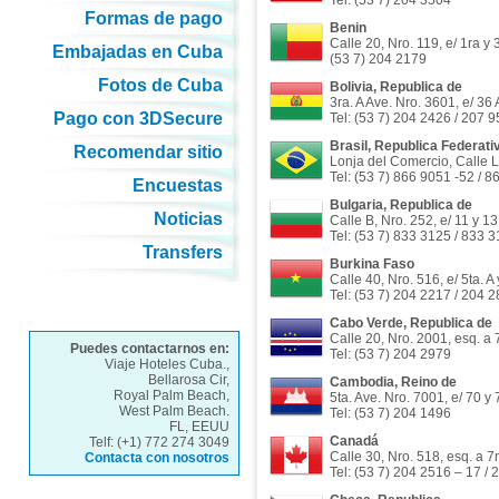
Tel: (53 7) 204 3504
Formas de pago
Benin
Calle 20, Nro. 119, e/ 1ra y 
Embajadas en Cuba
(53 7) 204 2179
Fotos de Cuba
Bolivia, Republica de
3ra. A Ave. Nro. 3601, e/ 36 
Pago con 3DSecure
Tel: (53 7) 204 2426 / 207 
Brasil, Republica Federati
Recomendar sitio
Lonja del Comercio, Calle L
Tel: (53 7) 866 9051 -52 / 
Encuestas
Bulgaria, Republica de
Noticias
Calle B, Nro. 252, e/ 11 y 1
Tel: (53 7) 833 3125 / 833 
Transfers
Burkina Faso
Calle 40, Nro. 516, e/ 5ta. 
Tel: (53 7) 204 2217 / 204 
Cabo Verde, Republica de
Calle 20, Nro. 2001, esq. a
Puedes contactarnos en:
Tel: (53 7) 204 2979
Viaje Hoteles Cuba.,
Bellarosa Cir,
Cambodia, Reino de
Royal Palm Beach,
5ta. Ave. Nro. 7001, e/ 70 y
West Palm Beach.
Tel: (53 7) 204 1496
FL, EEUU
Canadá
Telf: (+1) 772 274 3049
Calle 30, Nro. 518, esq. a 
Contacta con nosotros
Tel: (53 7) 204 2516 – 17 /