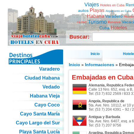
Viajes
Ren
Hoteles en Cuba
Playas
autos
Alojamiento en Cuba
Habana
Varadero
Hotele
Turismo
Vacac
ciudad
Reserva
Hoteles
Cuba
Buscar:
Inicio
Hotel
Inicio
»
Informaciones
» Embaja
Varadero
Embajadas en Cuba
Ciudad Habana
Alemania, Republica Feder
Vedado
Calle 13 Nro. 652, esq. a B
Tel: (53 7) 832 2569 / 833 
Habana Vieja
Angola, Republica de
Cayo Coco
5ta. Ave. Nro. 10112, e/ 10 
Tel: (53 7) 204 4391 – 92 /
Cayo Santa María
Antigua y Barbuda
5ta. Ave. Nro. 6407, esq. a 
Cayo Largo del Sur
Tel: (53 7) 207 9756
Playa Santa Lucía
Argelina, Republica Democ