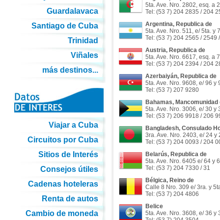
5ta. Ave. Nro. 2802, esq. a 
Guardalavaca
Tel: (53 7) 204 2835 / 204 
Argentina, Republica de
Santiago de Cuba
5ta. Ave. Nro. 511, e/ 5ta. y
Tel: (53 7) 204 2565 / 2549 
Trinidad
Austria, Republica de
Viñales
5ta. Ave. Nro. 6617, esq. a 
Tel: (53 7) 204 2394 / 204 
más destinos...
Azerbaiyán, Republica de
5ta. Ave. Nro. 9608, e/ 96 y
Tel: (53 7) 207 9280
Bahamas, Mancomunidad d
5ta. Ave. Nro. 3006, e/ 30 y
Tel: (53 7) 206 9918 / 206 
Viajar a Cuba
Bangladesh, Consulado Hon
3ra. Ave. Nro. 2403, e/ 24 y
Circuitos por Cuba
Tel: (53 7) 204 0093 / 204 
Sitios de Interés
Belarús, Republica de
5ta. Ave. Nro. 6405 e/ 64 y 
Tel: (53 7) 204 7330 / 31
Consejos útiles
Bélgica, Reino de
Cadenas hoteleras
Calle 8 Nro. 309 e/ 3ra. y 5
Tel: (53 7) 204 4806
Renta de autos
Belice
Cambio de moneda
5ta. Ave. Nro. 3608, e/ 36 y