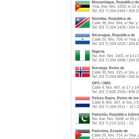
Mozambique, Republica de
7ma. Ave, Nro. 2203, e/ 22 
Tel: (53 7) 204 2443 / 204 
Namibia, Republica de
Calle 36, Nro. 504, e/ 5ta. y
Tel: (53 7) 204 1428 / 204 
Nicaragua, Republica de
Calle 20, Nro. 709, e/ 7ma. 
Tel: (53 7) 204 1025 / 204 
Nigeria
5ta. Ave. Nro. 1401, e/ 14 y
Tel: (53 7) 204 2898 / 204 
Noruega, Reino de
Calle 30, Nro. 315, e/ 3ra. y
Tel: (53 7) 204 0696 / 204 4
OPS / OMS
Calle 4, Nro. 407, e/ 17 y 1
Tel: (53 7) 838 2526 / 838 
Países Bajos, Reino de los
Calle 8, Nro. 307, e/ 3ra. y 
Tel: (53 7) 204 2511 – 12 /
Pakistán, Republica Islámi
5ta. Ave. Nro. 2606, e/ 26 y
Tel: (53 7) 214 1151 – 52
Palestina, Estado de
Calle 20, Nro. 714, e/ 7ma. 