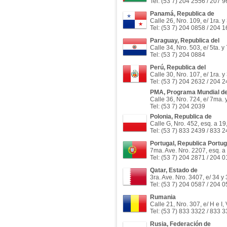
Tel: (53 7) 204 2556 / 207 
Panamá, Republica de
Calle 26, Nro. 109, e/ 1ra. y
Tel: (53 7) 204 0858 / 204 
Paraguay, Republica del
Calle 34, Nro. 503, e/ 5ta. 
Tel: (53 7) 204 0884
Perú, Republica del
Calle 30, Nro. 107, e/ 1ra. y
Tel: (53 7) 204 2632 / 204 
PMA, Programa Mundial de
Calle 36, Nro. 724, e/ 7ma. 
Tel: (53 7) 204 2039
Polonia, Republica de
Calle G, Nro. 452, esq. a 1
Tel: (53 7) 833 2439 / 833 
Portugal, Republica Portu
7ma. Ave. Nro. 2207, esq. a
Tel: (53 7) 204 2871 / 204 
Qatar, Estado de
3ra. Ave. Nro. 3407, e/ 34 y
Tel: (53 7) 204 0587 / 204 
Rumania
Calle 21, Nro. 307, e/ H e I
Tel: (53 7) 833 3322 / 833 
Rusia, Federación de