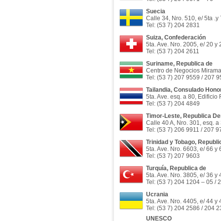
Suecia
Calle 34, Nro. 510, e/ 5ta .
Tel: (53 7) 204 2831
Suiza, Confederación
5ta. Ave. Nro. 2005, e/ 20 y
Tel: (53 7) 204 2611
Suriname, Republica de
Centro de Negocios Miramar, 
Tel: (53 7) 207 9559 / 207 
Tailandia, Consulado Honor
5ta. Ave. esq. a 80, Edificio
Tel: (53 7) 204 4849
Timor-Leste, Republica D
Calle 40 A, Nro. 301, esq. a
Tel: (53 7) 206 9911 / 207 
Trinidad y Tobago, Republi
5ta. Ave. Nro. 6603, e/ 66 y
Tel: (53 7) 207 9603
Turquía, Republica de
5ta. Ave. Nro. 3805, e/ 36 y
Tel: (53 7) 204 1204 – 05 /
Ucrania
5ta. Ave. Nro. 4405, e/ 44 y
Tel: (53 7) 204 2586 / 204 
UNESCO