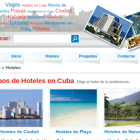
Viajes
Renta de
Hoteles en Cuba
Playas
Ciudad
autos
Alojamiento en Cuba
Habana
Varadero
Hoteles de
Turismo
Vacaciones en
iudad
Reserva
Hoteles
Cuba
car:
Inicio
Hoteles
Preguntas
Contactar
o
» Hoteles
pos de Hoteles en Cuba
Elige el hotel de tu preferencia...
Hoteles de Ciudad
Hoteles de Playa
Hoteles de Natur