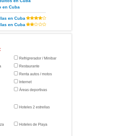
dultos en Cuba
o en Cuba
llas en Cuba
llas en Cuba
:
Refrigrerador / Minibar
a
Restaurante
Renta autos / motos
Internet
Áreas deportivas
Hoteles 2 estrellas
eza
Hoteles de Playa