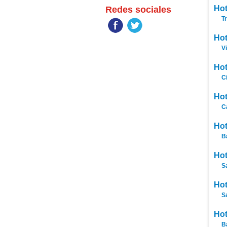
Hot
Redes sociales
Tr
Hot
V
Hot
C
Hot
C
Hot
B
Hot
S
Hot
S
Hot
B