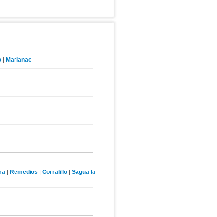
o
|
Marianao
ra
|
Remedios
|
Corralillo
|
Sagua la