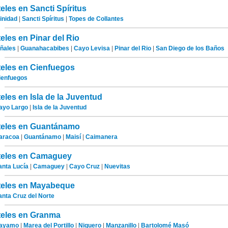
eles en Sancti Spíritus
inidad
|
Sancti Spíritus
|
Topes de Collantes
eles en Pinar del Rio
iñales
|
Guanahacabibes
|
Cayo Levisa
|
Pinar del Rio
|
San Diego de los Baños
eles en Cienfuegos
ienfuegos
eles en Isla de la Juventud
ayo Largo
|
Isla de la Juventud
eles en Guantánamo
aracoa
|
Guantánamo
|
Maisí
|
Caimanera
eles en Camaguey
anta Lucía
|
Camaguey
|
Cayo Cruz
|
Nuevitas
eles en Mayabeque
anta Cruz del Norte
eles en Granma
ayamo
|
Marea del Portillo
|
Niquero
|
Manzanillo
|
Bartolomé Masó