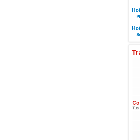
Hot
P
Hot
S
Tr
Com
Tus 