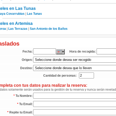
eles en Las Tunas
laya Covarrubias
|
Las Tunas
eles en Artemisa
oroa
|
Las Terrazas
|
San Antonio de los Baños
aslados
Fecha:
Hora de recogida:
Origen:
Destino:
Cantidad de personas:
pleta con tus datos para realizar la reserva:
datos solamente serán usados para la gestión de tu reserva y nunca serán revelad
*
Tu Nombre:
*
Tu Email:
*
Repite tu Email: