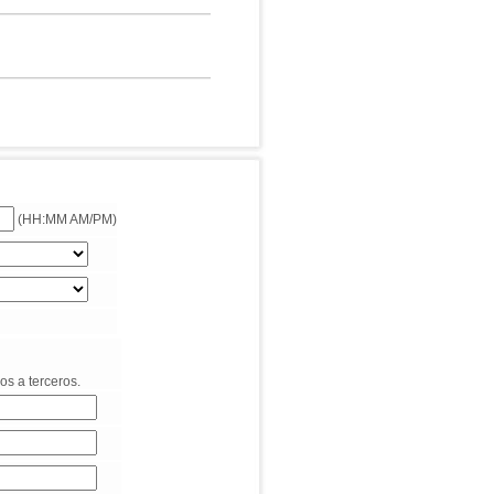
(HH:MM AM/PM)
os a terceros.