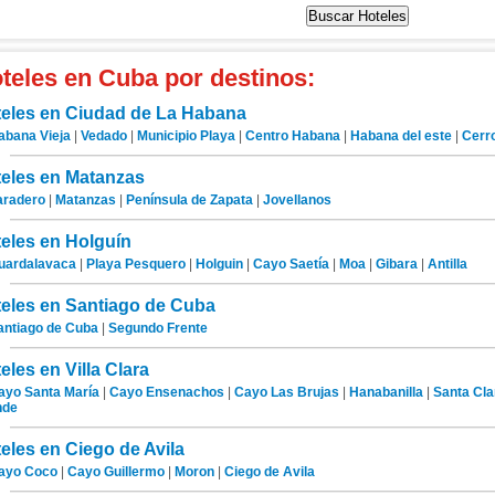
teles en Cuba por destinos:
eles en Ciudad de La Habana
abana Vieja
|
Vedado
|
Municipio Playa
|
Centro Habana
|
Habana del este
|
Cerr
eles en Matanzas
aradero
|
Matanzas
|
Península de Zapata
|
Jovellanos
eles en Holguín
uardalavaca
|
Playa Pesquero
|
Holguin
|
Cayo Saetía
|
Moa
|
Gibara
|
Antilla
eles en Santiago de Cuba
antiago de Cuba
|
Segundo Frente
eles en Villa Clara
ayo Santa María
|
Cayo Ensenachos
|
Cayo Las Brujas
|
Hanabanilla
|
Santa Cla
nde
eles en Ciego de Avila
ayo Coco
|
Cayo Guillermo
|
Moron
|
Ciego de Avila