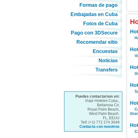
Formas de pago
Embajadas en Cuba
Ho
Fotos de Cuba
Hot
Pago con 3DSecure
H
Recomendar sitio
Hot
Encuestas
V
Noticias
Hot
Transfers
G
Hot
S
Puedes contactarnos en:
Viaje Hoteles Cuba.,
Hot
Bellarosa Cir,
Royal Palm Beach,
C
West Palm Beach.
Gra
FL, EEUU
Telf: (+1) 772 274 3049
Hot
Contacta con nosotros
C