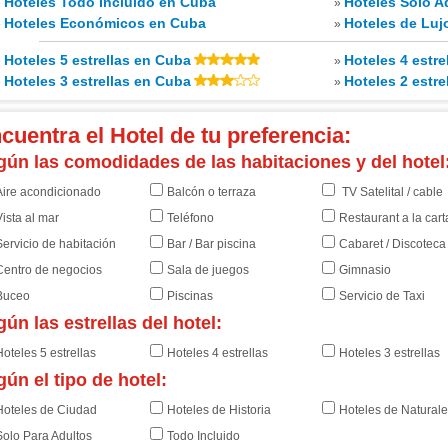
Hoteles Todo Incluido en Cuba
Hoteles Solo A
»
»
Hoteles Económicos en Cuba
Hoteles de Luj
»
»
Hoteles 5 estrellas en Cuba
Hoteles 4 estre
»
»
Hoteles 3 estrellas en Cuba
Hoteles 2 estre
»
»
cuentra el Hotel de tu preferencia:
ún las comodidades de las habitaciones y del hotel
Aire acondicionado
Balcón o terraza
TV Satelital / cable
ista al mar
Teléfono
Restaurant a la cart
ervicio de habitación
Bar / Bar piscina
Cabaret / Discoteca
Centro de negocios
Sala de juegos
Gimnasio
Buceo
Piscinas
Servicio de Taxi
ún las estrellas del hotel:
oteles 5 estrellas
Hoteles 4 estrellas
Hoteles 3 estrellas
ún el tipo de hotel:
Hoteles de Ciudad
Hoteles de Historia
Hoteles de Natural
Solo Para Adultos
Todo Incluido