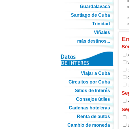
Guardalavaca
Santiago de Cuba
Trinidad
Viñales
En
más destinos...
Seg
V
S
Viajar a Cuba
Circuitos por Cuba
Sitios de Interés
Seg
Consejos útiles
H
Cadenas hoteleras
Seg
Renta de autos
Cambio de moneda