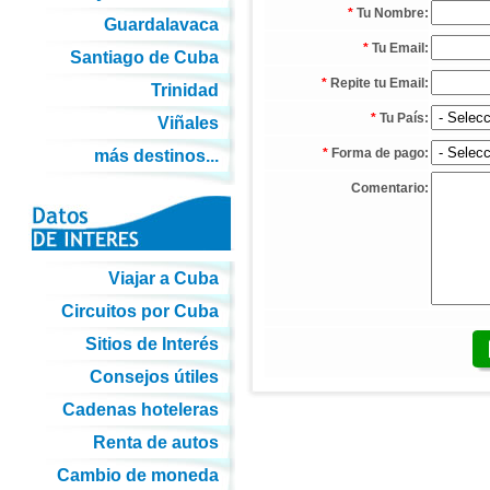
*
Tu Nombre:
Guardalavaca
*
Tu Email:
Santiago de Cuba
*
Repite tu Email:
Trinidad
*
Tu País:
Viñales
*
Forma de pago:
más destinos...
Comentario:
Viajar a Cuba
Circuitos por Cuba
Sitios de Interés
Consejos útiles
Cadenas hoteleras
Renta de autos
Cambio de moneda