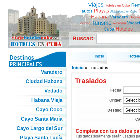
Viajes
Ren
Hoteles en Cuba
Playas
autos
Alojamiento en Cuba
Habana
Varadero
Hotele
Turismo
Vacac
ciudad
Reserva
Hoteles
Cuba
Buscar:
Inicio
Hotel
Inicio
» Traslados
Varadero
Traslados
Ciudad Habana
Vedado
Fecha:
Habana Vieja
Origen:
Cayo Coco
Destino:
Cayo Santa María
Ca
Cayo Largo del Sur
Completa con tus datos para
Tus datos solamente serán usados para
Playa Santa Lucía