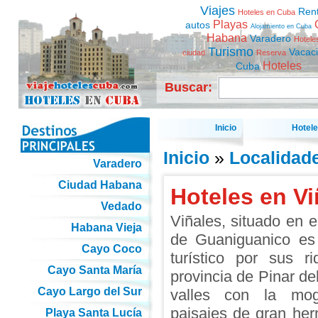
Viajes
Ren
Hoteles en Cuba
Playas
autos
Alojamiento en Cuba
Habana
Varadero
Hotele
Turismo
Vacac
ciudad
Reserva
Hoteles
Cuba
Buscar:
Inicio
Hotel
Inicio
»
Localidad
Varadero
Ciudad Habana
Hoteles en Vi
Vedado
Viñales, situado en e
Habana Vieja
de Guaniguanico es
Cayo Coco
turístico por sus r
Cayo Santa María
provincia de Pinar de
Cayo Largo del Sur
valles con la mogo
paisajes de gran he
Playa Santa Lucía