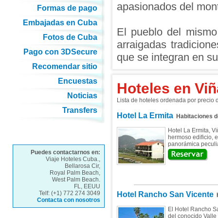
apasionados del mont
Formas de pago
Embajadas en Cuba
El pueblo del mismo
Fotos de Cuba
arraigadas tradicione
Pago con 3DSecure
que se integran en su 
Recomendar sitio
Encuestas
Hoteles en Viñ
Noticias
Lista de hoteles ordenada por precio
Transfers
Hotel La Ermita
Habitaciones 
Hotel La Ermita, Vi
hermoso edificio, e
panorámica peculiar
Puedes contactarnos en:
Viaje Hoteles Cuba.,
Bellarosa Cir,
Royal Palm Beach,
West Palm Beach.
FL, EEUU
Telf: (+1) 772 274 3049
Hotel Rancho San Vicente
H
Contacta con nosotros
El Hotel Rancho Sa
del conocido Valle 