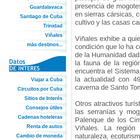
presencia de mogotes
Guardalavaca
en sierras cársicas,
Santiago de Cuba
cultivo y las casas c
Trinidad
Viñales
Viñales exhibe a quien
más destinos...
condición que lo ha c
de la Humanidad dada
la fauna de la regió
encuentra el Sistema
la actualidad con 4
Viajar a Cuba
caverna de Santo Tom
Circuitos por Cuba
Sitios de Interés
Otros atractivos turí
Consejos útiles
las serranías y mog
Cadenas hoteleras
Palenque de los Cim
Renta de autos
Viñales. La región 
naturaleza, ecoturis
Cambio de moneda