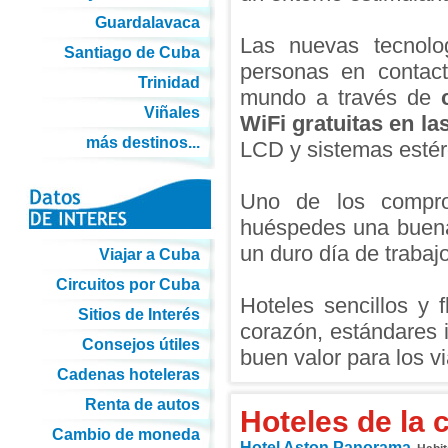
Guardalavaca
Las nuevas tecnolo
Santiago de Cuba
personas en contac
Trinidad
mundo a través de
Viñales
WiFi gratuitas en la
más destinos...
LCD y sistemas estér
Uno de los compro
huéspedes una buena
un duro día de trabajo
Viajar a Cuba
Circuitos por Cuba
Hoteles sencillos y 
Sitios de Interés
corazón, estándares i
Consejos útiles
buen valor para los v
Cadenas hoteleras
Renta de autos
Hoteles de la 
Cambio de moneda
Hotel Aston Panorama