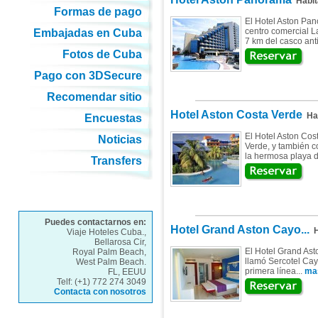
Habit
Formas de pago
El Hotel Aston Pan
centro comercial L
Embajadas en Cuba
7 km del casco an
Fotos de Cuba
Pago con 3DSecure
Recomendar sitio
Hotel Aston Costa Verde
Hab
Encuestas
El Hotel Aston Cos
Noticias
Verde, y también 
la hermosa playa d
Transfers
Puedes contactarnos en:
Hotel Grand Aston Cayo...
H
Viaje Hoteles Cuba.,
Bellarosa Cir,
El Hotel Grand Ast
Royal Palm Beach,
llamó Sercotel Cay
West Palm Beach.
primera línea...
mas
FL, EEUU
Telf: (+1) 772 274 3049
Contacta con nosotros