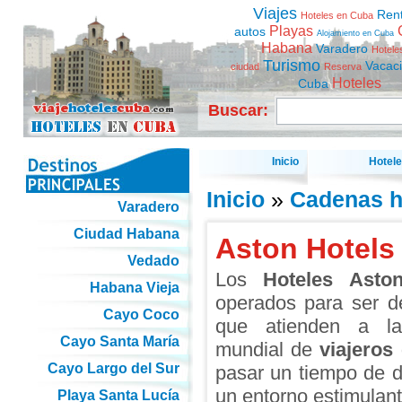
Viajes
Ren
Hoteles en Cuba
Playas
autos
Alojamiento en Cuba
Habana
Varadero
Hotele
Turismo
Vacac
ciudad
Reserva
Hoteles
Cuba
Buscar:
Inicio
Hotel
Inicio
»
Cadenas h
Varadero
Ciudad Habana
Aston Hotels
Vedado
Los
Hoteles Asto
Habana Vieja
operados para ser de
Cayo Coco
que atienden a la
Cayo Santa María
mundial de
viajeros
Cayo Largo del Sur
pasar un tiempo de 
un entorno estimulant
Playa Santa Lucía