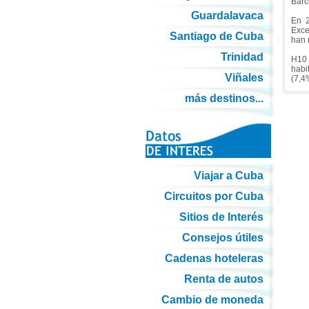
Barc
Guardalavaca
En 2
Exce
Santiago de Cuba
han 
Trinidad
H10 
habi
Viñales
(7,4
más destinos...
Viajar a Cuba
Circuitos por Cuba
Sitios de Interés
Consejos útiles
Cadenas hoteleras
Renta de autos
Cambio de moneda