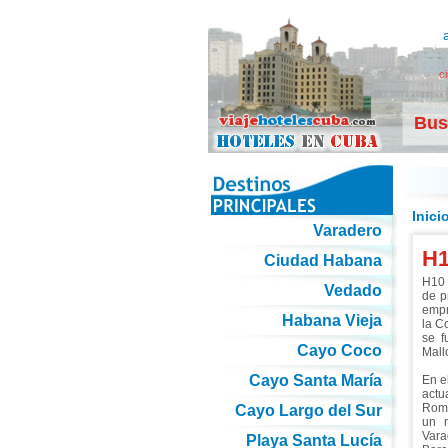
c
Bus
Inici
Varadero
H1
Ciudad Habana
H10 
Vedado
de p
empr
Habana Vieja
la C
se f
Cayo Coco
Mall
Cayo Santa María
En e
actu
Roma
Cayo Largo del Sur
un n
Var
Playa Santa Lucía