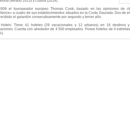
elona (verano 2013) y Lisboa (2014).
009 el touropeador europeo Thomas Cook, basado en las opiniones de cli
llence» a cuatro de sus establecimientos situados en la Costa Daurada. Dos de ello
recibido el galardón consecutivamente por segundo y tercer año.
Hotels: Tiene 41 hoteles (29 vacacionales y 12 urbanos) en 16 destinos 
taciones. Cuenta con alrededor de 4.500 empleados. Posee hoteles de 4 estrellas (
%).