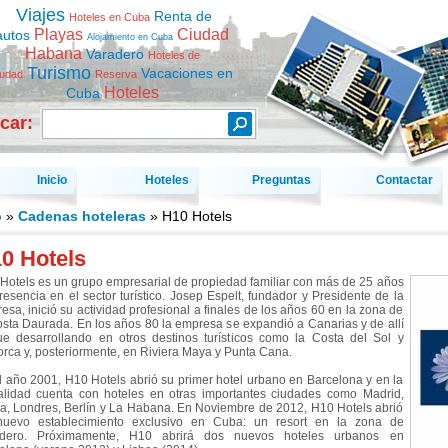
Viajes
Renta de
Hoteles en Cuba
Playas
Ciudad
autos
Alojamiento en Cuba
Habana
Varadero
Hoteles de
Turismo
Vacaciones en
iudad
Reserva
Hoteles
Cuba
car:
Inicio
Hoteles
Preguntas
Contactar
o
»
Cadenas hoteleras
» H10 Hotels
0 Hotels
Hotels es un grupo empresarial de propiedad familiar con más de 25 años
resencia en el sector turístico. Josep Espelt, fundador y Presidente de la
esa, inició su actividad profesional a finales de los años 60 en la zona de
osta Daurada. En los años 80 la empresa se expandió a Canarias y de allí
ue desarrollando en otros destinos turísticos como la Costa del Sol y
orca y, posteriormente, en Riviera Maya y Punta Cana.
l año 2001, H10 Hotels abrió su primer hotel urbano en Barcelona y en la
alidad cuenta con hoteles en otras importantes ciudades como Madrid,
, Londres, Berlín y La Habana. En Noviembre de 2012, H10 Hotels abrió
uevo establecimiento exclusivo en Cuba: un resort en la zona de
adero. Próximamente, H10 abrirá dos nuevos hoteles urbanos en