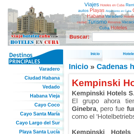
Viajes
Ren
Hoteles en Cuba
Playas
autos
Alojamiento en Cuba
Habana
Varadero
Hotele
Turismo
Vacac
ciudad
Reserva
Hoteles
Cuba
Buscar:
Inicio
Hotel
Inicio
»
Cadenas h
Varadero
Ciudad Habana
Kempinski Ho
Vedado
Kempinski Hotels S
Habana Vieja
El grupo ahora t
Cayo Coco
Ginebra
, pero fue
fu
Cayo Santa María
como el 'Hotelbetriebs
Cayo Largo del Sur
Kempinski Hotels
Playa Santa Lucía