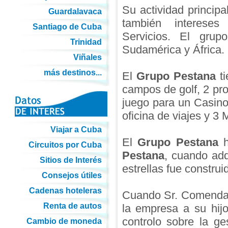
Su actividad princip
Guardalavaca
también interese
Santiago de Cuba
Servicios. El grup
Trinidad
Sudamérica y África.
Viñales
más destinos...
El
Grupo Pestana
ti
campos de golf, 2 pro
juego para un Casino,
oficina de viajes y 3 
Viajar a Cuba
El
Grupo Pestana
h
Circuitos por Cuba
Pestana
, cuando adq
Sitios de Interés
estrellas fue construi
Consejos útiles
Cadenas hoteleras
Cuando Sr. Comendado
Renta de autos
la empresa a su hij
controlo sobre la g
Cambio de moneda