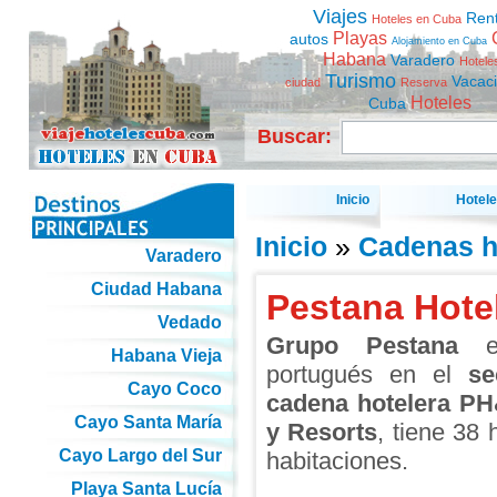
Viajes
Ren
Hoteles en Cuba
Playas
autos
Alojamiento en Cuba
Habana
Varadero
Hotele
Turismo
Vacac
ciudad
Reserva
Hoteles
Cuba
Buscar:
Inicio
Hotel
Inicio
»
Cadenas h
Varadero
Ciudad Habana
Pestana Hote
Vedado
Grupo Pestana
es
Habana Vieja
portugués en el
se
Cayo Coco
cadena hotelera P
Cayo Santa María
y Resorts
, tiene 38
Cayo Largo del Sur
habitaciones.
Playa Santa Lucía