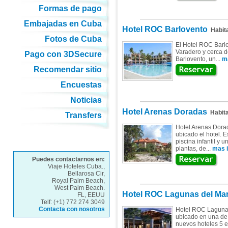
Formas de pago
Embajadas en Cuba
Hotel ROC Barlovento
Habit
Fotos de Cuba
El Hotel ROC Barlo
Varadero y cerca d
Pago con 3DSecure
Barlovento, un...
ma
Recomendar sitio
Encuestas
Noticias
Hotel Arenas Doradas
Habita
Transfers
Hotel Arenas Dorad
ubicado el hotel. E
piscina infantil y u
plantas, de...
mas i
Puedes contactarnos en:
Viaje Hoteles Cuba.,
Bellarosa Cir,
Royal Palm Beach,
West Palm Beach.
Hotel ROC Lagunas del Ma
FL, EEUU
Telf: (+1) 772 274 3049
Contacta con nosotros
Hotel ROC Lagunas
ubicado en una de
nuevos hoteles 5 es