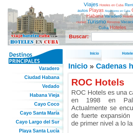
Viajes
Ren
Hoteles en Cuba
Playas
autos
Alojamiento en Cuba
Habana
Varadero
Hotele
Turismo
Vacac
ciudad
Reserva
Hoteles
Cuba
Buscar:
Inicio
Hotel
Inicio
»
Cadenas h
Varadero
Ciudad Habana
ROC Hotels
Vedado
ROC Hotels es una ca
Habana Vieja
en 1998 en Palm
Cayo Coco
Actualmente se enc
Cayo Santa María
de fuerte expansión e
Cayo Largo del Sur
de primer nivel a lo l
Playa Santa Lucía