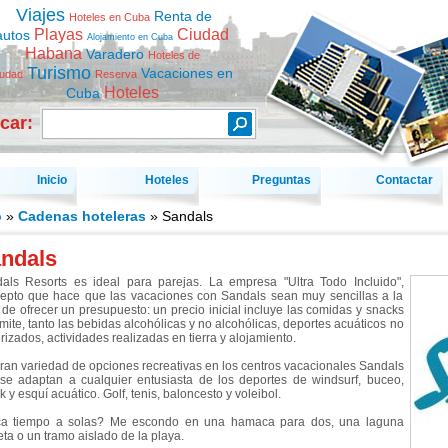
Viajes
Renta de
Hoteles en Cuba
Playas
Ciudad
autos
Alojamiento en Cuba
Habana
Varadero
Hoteles de
Turismo
Vacaciones en
iudad
Reserva
Hoteles
Cuba
car:
Inicio
Hoteles
Preguntas
Contactar
o
»
Cadenas hoteleras
» Sandals
ndals
als Resorts es ideal para parejas. La empresa "Ultra Todo Incluido",
epto que hace que las vacaciones con Sandals sean muy sencillas a la
 de ofrecer un presupuesto: un precio inicial incluye las comidas y snacks
límite, tanto las bebidas alcohólicas y no alcohólicas, deportes acuáticos no
rizados, actividades realizadas en tierra y alojamiento.
ran variedad de opciones recreativas en los centros vacacionales Sandals
se adaptan a cualquier entusiasta de los deportes de windsurf, buceo,
 y esquí acuático. Golf, tenis, baloncesto y voleibol.
a tiempo a solas? Me escondo en una hamaca para dos, una laguna
eta o un tramo aislado de la playa.