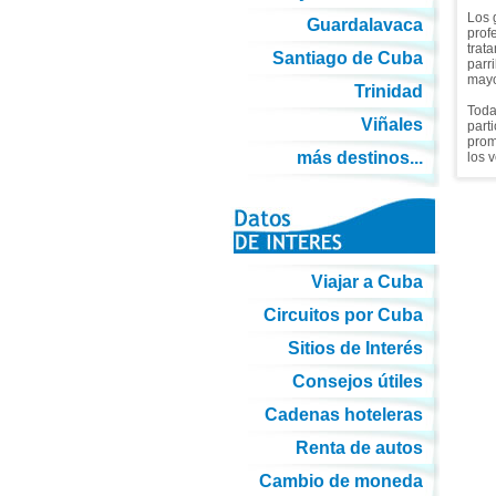
Los 
Guardalavaca
prof
trat
Santiago de Cuba
parr
mayo
Trinidad
Toda
Viñales
part
prom
más destinos...
los 
Viajar a Cuba
Circuitos por Cuba
Sitios de Interés
Consejos útiles
Cadenas hoteleras
Renta de autos
Cambio de moneda