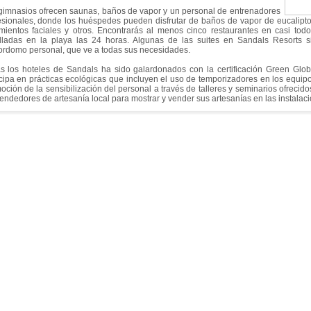
gimnasios ofrecen saunas, baños de vapor y un personal de entrenadores
esionales, donde los huéspedes pueden disfrutar de baños de vapor de eucalipto
amientos faciales y otros. Encontrarás al menos cinco restaurantes en casi to
illadas en la playa las 24 horas. Algunas de las suites en Sandals Resorts s
rdomo personal, que ve a todas sus necesidades.
s los hoteles de Sandals ha sido galardonados con la certificación Green Glob
icipa en prácticas ecológicas que incluyen el uso de temporizadores en los equipos
oción de la sensibilización del personal a través de talleres y seminarios ofrecido
vendedores de artesanía local para mostrar y vender sus artesanías en las instalac