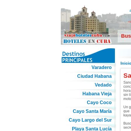
c
Bus
Inici
Varadero
Sa
Ciudad Habana
Sand
Vedado
conc
hora
Habana Vieja
sin 
moto
Cayo Coco
Un g
Cayo Santa María
que 
kayak
Cayo Largo del Sur
Busc
secr
Playa Santa Lucía