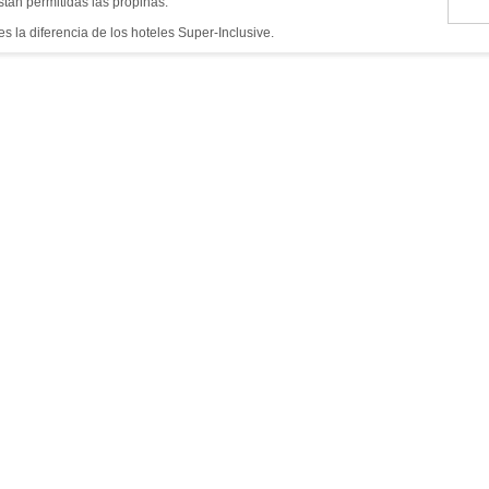
stán permitidas las propinas.
es la diferencia de los hoteles Super-Inclusive.