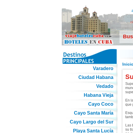
c
Bus
Inici
Varadero
Su
Ciudad Habana
Supe
Vedado
mund
supe
Habana Vieja
En l
Cayo Coco
que 
Cayo Santa María
Esqu
tamb
Cayo Largo del Sur
Las 
su t
Playa Santa Lucía