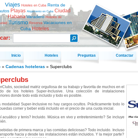
Viajes
Renta de
Hoteles en Cuba
Playas
Ciudad
autos
Alojamiento en Cuba
Habana
Varadero
Hoteles de
Turismo
Vacaciones en
iudad
Reserva
Hoteles
Cuba
car:
Inicio
Hoteles
Preguntas
Contactar
o
»
Cadenas hoteleras
» Superclubs
perclubs
rClubs, sociedad matriz orgullosa de su trabajo y favorita de muchos en el
o de los hoteles Super-Inclusive. Una colección de instalaciones
riores donde todo está incluido y todo es posible.
a modalidad Super-Inclusive no hay cargos ocultos. Prácticamente todo lo
puedas comer y beber está incluido en el precio de una cuota inicial.
í acuático y tenis? Incluido. Música en vivo y entretenimiento? Se incluye
ién.
bebidas de primera marca y las comidas deliciosas? Todo incluido. Incluso
ransporte hacia y desde las instalaciones están incluidos. Y la mejor parte?