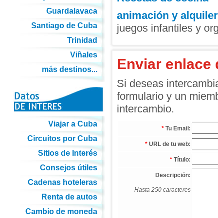
Guardalavaca
animación y alquiler
Santiago de Cuba
juegos infantiles y or
Trinidad
Viñales
Enviar enlace 
más destinos...
Si deseas intercambia
formulario y un miemb
intercambio.
Viajar a Cuba
*
Tu Email:
Circuitos por Cuba
*
URL de tu web:
Sitios de Interés
*
Título:
Consejos útiles
Descripción:
Cadenas hoteleras
Hasta 250 caracteres
Renta de autos
Cambio de moneda