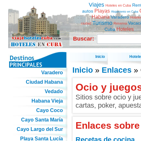
Viajes
Ren
Hoteles en Cuba
Playas
autos
Alojamiento en Cuba
Habana
Varadero
Hotele
Turismo
Vacac
ciudad
Reserva
Hoteles
Cuba
Buscar:
Inicio
Hotel
Inicio
»
Enlaces
» 
Varadero
Ciudad Habana
Ocio y juego
Vedado
Sitios sobre ocio y j
Habana Vieja
cartas, poker, apuesta
Cayo Coco
Cayo Santa María
Enlaces sobre
Cayo Largo del Sur
Recetas de cocina
Playa Santa Lucía