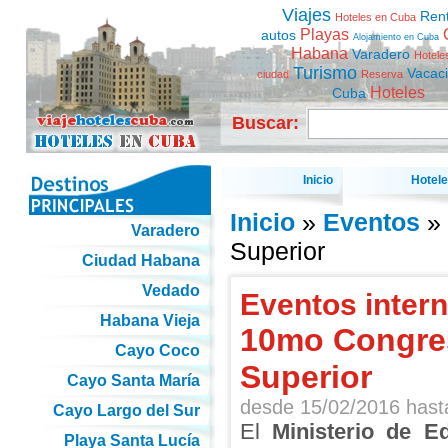
Viajes
Ren
Hoteles en Cuba
Playas
autos
Alojamiento en Cuba
Habana
Varadero
Hotele
Turismo
Vacac
ciudad
Reserva
Hoteles
Cuba
Buscar:
Inicio
Hotel
Inicio
»
Eventos
» 
Varadero
Superior
Ciudad Habana
Vedado
Eventos inter
Habana Vieja
10mo Congres
Cayo Coco
Superior
Cayo Santa María
desde
15/02/2016
has
Cayo Largo del Sur
El
Ministerio de E
Playa Santa Lucía