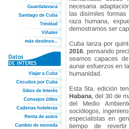
necesaria adaptaci
Guardalavaca
las disímiles formas
Santiago de Cuba
raza humana, expue
Trinidad
demostramos ser capa
Viñales
más destinos...
Cuba lanza por quint
2016
, pensando prec
seamos capaces de r
aunar esfuerzos en la
humanidad.
Viajar a Cuba
Circuitos por Cuba
Esta 5ta. edición te
Sitios de Interés
Habana
, del 30 de m
Consejos útiles
del Medio Ambiente
Cadenas hoteleras
sociólogos, ingenier
Renta de autos
especialistas en ge
tiempo de reverti
Cambio de moneda