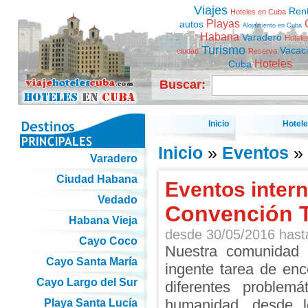
Viajes
Ren
Hoteles en Cuba
Playas
autos
Alojamiento en Cuba
Habana
Varadero
Hotele
Turismo
Vacac
ciudad
Reserva
Hoteles
Cuba
Buscar:
Inicio
Hotel
Inicio
»
Eventos
» 
Varadero
Ciudad Habana
Eventos inter
Vedado
Convención 
Habana Vieja
desde
30/05/2016
has
Cayo Coco
Nuestra comunidad c
Cayo Santa María
ingente tarea de enc
Cayo Largo del Sur
diferentes problem
humanidad, desde l
Playa Santa Lucía