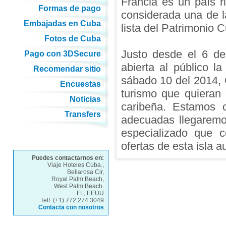
Francia es un país r
Formas de pago
considerada una de l
Embajadas en Cuba
lista del Patrimonio 
Fotos de Cuba
Justo desde el 6 d
Pago con 3DSecure
abierta al público l
Recomendar sitio
sábado 10 del 2014, C
Encuestas
turismo que quieran
Noticias
caribeña. Estamos c
Transfers
adecuadas llegaremo
especializado que c
ofertas de esta isla 
Puedes contactarnos en:
Viaje Hoteles Cuba.,
Bellarosa Cir,
Royal Palm Beach,
West Palm Beach.
FL, EEUU
Telf: (+1) 772 274 3049
Contacta con nosotros