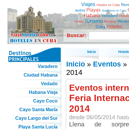
Viajes
Ren
Hoteles en Cuba
Playas
autos
Alojamiento en Cuba
Habana
Varadero
Hotele
Turismo
Vacac
ciudad
Reserva
Hoteles
Cuba
Buscar:
Inicio
Hotel
Inicio
»
Eventos
» 
Varadero
2014
Ciudad Habana
Vedado
Eventos inter
Habana Vieja
Feria Intern
Cayo Coco
2014
Cayo Santa María
desde
06/05/2014
has
Cayo Largo del Sur
Llena de sorpr
Playa Santa Lucía