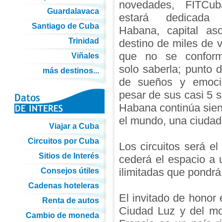
novedades, FITCu
Guardalavaca
estará dedicad
Santiago de Cuba
Habana, capital as
Trinidad
destino de miles de v
que no se confor
Viñales
solo saberla; punto 
más destinos...
de sueños y emoci
pesar de sus casi 5 s
Habana continúa sien
el mundo, una ciudad
Viajar a Cuba
Circuitos por Cuba
Los circuitos será e
Sitios de Interés
cederá el espacio a u
ilimitadas que pondr
Consejos útiles
Cadenas hoteleras
El invitado de honor
Renta de autos
Ciudad Luz y del mo
Cambio de moneda