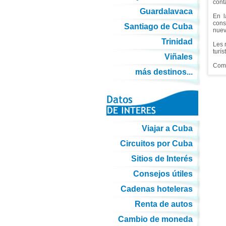
cont
Guardalavaca
En l
cons
Santiago de Cuba
nuev
Trinidad
Les 
turís
Viñales
Comi
más destinos...
Viajar a Cuba
Circuitos por Cuba
Sitios de Interés
Consejos útiles
Cadenas hoteleras
Renta de autos
Cambio de moneda