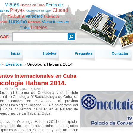
Viajes
Renta de
Hoteles en Cuba
Playas
Ciudad
autos
Alojamiento en Cuba
Habana
Varadero
Hoteles de
Turismo
Vacaciones en
iudad
Reserva
Hoteles
Cuba
car:
Inicio
Hoteles
Preguntas
Contactar
o
»
Eventos
» Oncologia Habana 2014.
entos internacionales en Cuba
cologia Habana 2014.
e
19/11/2014
hasta
22/11/2014
ociedad Cubana de Oncología y el Instituto
onal de Oncología, Y Radiobiología de Cuba, se
nten honrados en convocarles al próximo
reso Oncológico Habana 2014 a celebrarse del
l 22 de noviembre de 2014 en el Palacio de
enciones de La Habana, Cuba.
bjetivo de Oncología Habana 2014 es propiciar
ntercambio de experiencias entre los delegados
icipantes de diferentes latitudes y será un honor