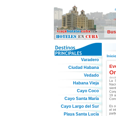
c
Bus
Inici
Varadero
Ev
Ciudad Habana
On
Vedado
desd
La S
Habana Vieja
Naci
sie
Cayo Coco
Cong
19 a
Cayo Santa María
Conv
Cayo Largo del Sur
Es o
el i
part
Playa Santa Lucía