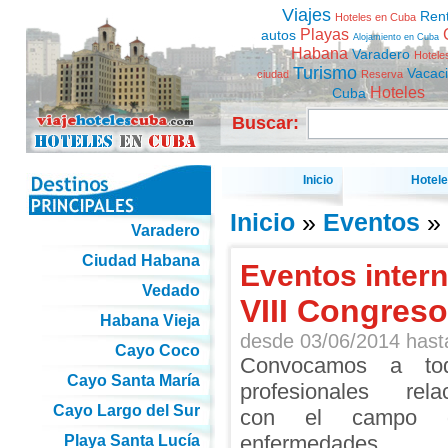
Viajes
Ren
Hoteles en Cuba
Playas
autos
Alojamiento en Cuba
Habana
Varadero
Hotele
Turismo
Vacac
ciudad
Reserva
Hoteles
Cuba
Buscar:
Inicio
Hotel
Inicio
»
Eventos
» 
Varadero
Ciudad Habana
Eventos inter
Vedado
VIII Congres
Habana Vieja
desde
03/06/2014
has
Cayo Coco
Convocamos a to
Cayo Santa María
profesionales rela
Cayo Largo del Sur
con el campo 
enfermedades
Playa Santa Lucía