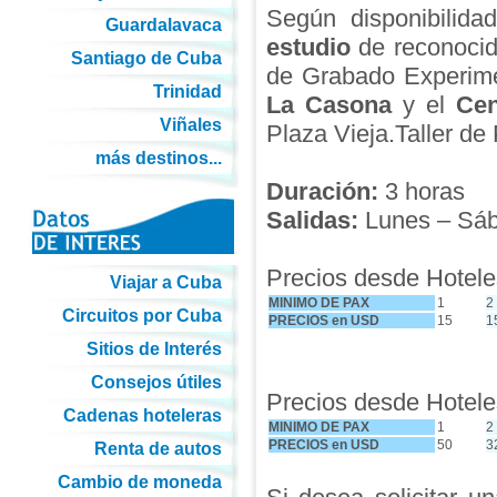
Según disponibilidad
Guardalavaca
estudio
de reconocid
Santiago de Cuba
de Grabado Experime
Trinidad
La Casona
y el
Cen
Viñales
Plaza Vieja.Taller d
más destinos...
Duración:
3 horas
Salidas:
Lunes – Sába
Precios desde Hoteles
Viajar a Cuba
MINIMO DE PAX
1
2
Circuitos por Cuba
PRECIOS en USD
15
1
Sitios de Interés
Consejos útiles
Precios desde Hoteles
Cadenas hoteleras
MINIMO DE PAX
1
2
PRECIOS en USD
50
3
Renta de autos
Cambio de moneda