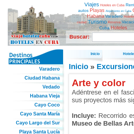
Viajes
Ren
Hoteles en Cuba
Playas
autos
Alojamiento en Cuba
Habana
Varadero
Hotele
Turismo
Vacac
ciudad
Reserva
Hoteles
Cuba
Buscar:
Inicio
Hotel
Inicio
»
Excursion
Varadero
Ciudad Habana
Arte y color
Vedado
Adéntrese en el fas
Habana Vieja
sus proyectos más sig
Cayo Coco
Cayo Santa María
Incluye:
Recorrido es
Museo de Bellas Art
Cayo Largo del Sur
Playa Santa Lucía