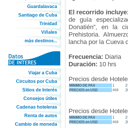
Guardalavaca
El recorrido incluye
Santiago de Cuba
de guía especializa
Trinidad
Donatién”, en la c
Viñales
Prehistoria. Almuerz
más destinos...
lancha por la Cueva 
Frecuencia:
Diaria
Duración:
10 hrs
Viajar a Cuba
Precios desde Hoteles
Circuitos por Cuba
MINIMO DE PAX
1
2
Sitios de Interés
PRECIOS en USD
468
2
Consejos útiles
Cadenas hoteleras
Precios desde Hoteles
Renta de autos
MINIMO DE PAX
1
2
PRECIOS en USD
468
2
Cambio de moneda