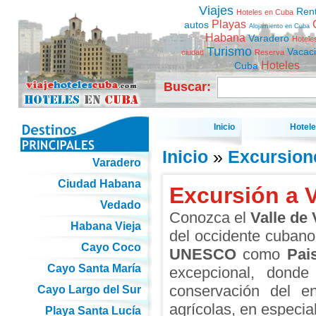
Viajes
Ren
Hoteles en Cuba
Playas
autos
Alojamiento en Cuba
Habana
Varadero
Hotele
Turismo
Vacac
ciudad
Reserva
Hoteles
Cuba
Buscar:
Inicio
Hotel
Inicio
»
Excursion
Varadero
Ciudad Habana
Excursión a V
Vedado
Conozca el
Valle de 
Habana Vieja
del occidente cubano.
Cayo Coco
UNESCO
como
Pai
Cayo Santa María
excepcional, donde
conservación del e
Cayo Largo del Sur
agrícolas, en especial
Playa Santa Lucía