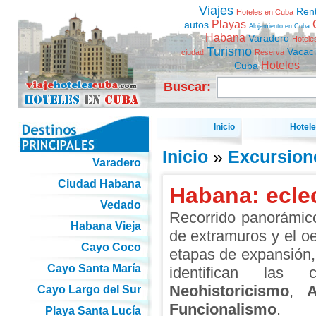
Viajes
Ren
Hoteles en Cuba
Playas
autos
Alojamiento en Cuba
Habana
Varadero
Hotele
Turismo
Vacac
ciudad
Reserva
Hoteles
Cuba
Buscar:
Inicio
Hotel
Inicio
»
Excursion
Varadero
Ciudad Habana
Habana: ecle
Vedado
Recorrido panorámico
Habana Vieja
de extramuros y el o
Cayo Coco
etapas de expansión,
Cayo Santa María
identifican las
Neohistoricismo
,
A
Cayo Largo del Sur
Funcionalismo
.
Playa Santa Lucía