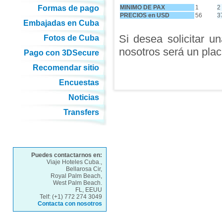
Formas de pago
MINIMO DE PAX
1
2
PRECIOS en USD
56
3
Embajadas en Cuba
Si desea solicitar u
Fotos de Cuba
nosotros será un plac
Pago con 3DSecure
Recomendar sitio
Encuestas
Noticias
Transfers
Puedes contactarnos en:
Viaje Hoteles Cuba.,
Bellarosa Cir,
Royal Palm Beach,
West Palm Beach.
FL, EEUU
Telf: (+1) 772 274 3049
Contacta con nosotros