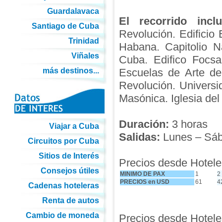
Guardalavaca
El recorrido inclu
Santiago de Cuba
Revolución. Edificio
Trinidad
Habana. Capitolio N
Viñales
Cuba. Edifico Focsa
más destinos...
Escuelas de Arte de
Revolución. Universi
Masónica. Iglesia de
Duración:
3 horas
Viajar a Cuba
Salidas:
Lunes – Sába
Circuitos por Cuba
Sitios de Interés
Precios desde Hoteles
Consejos útiles
MINIMO DE PAX
1
2
PRECIOS en USD
61
4
Cadenas hoteleras
Renta de autos
Cambio de moneda
Precios desde Hoteles