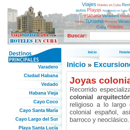
Viajes
Ren
Hoteles en Cuba
Playas
autos
Alojamiento en Cuba
Habana
Varadero
Hotele
Turismo
Vacac
ciudad
Reserva
Hoteles
Cuba
Buscar:
Inicio
Hotel
Inicio
»
Excursion
Varadero
Ciudad Habana
Joyas coloni
Vedado
Recorrido especiali
Habana Vieja
colonial arquitect
Cayo Coco
religioso a lo largo
Cayo Santa María
colonial español, as
barroco y neoclásico.
Cayo Largo del Sur
Playa Santa Lucía