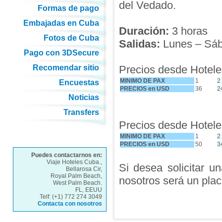
del Vedado.
Formas de pago
Embajadas en Cuba
Duración:
3 horas
Fotos de Cuba
Salidas:
Lunes – Sába
Pago con 3DSecure
Recomendar sitio
Precios desde Hoteles
MINIMO DE PAX
1
2
Encuestas
PRECIOS en USD
36
2
Noticias
Transfers
Precios desde Hoteles
MINIMO DE PAX
1
2
PRECIOS en USD
50
3
Puedes contactarnos en:
Viaje Hoteles Cuba.,
Si desea solicitar u
Bellarosa Cir,
Royal Palm Beach,
nosotros será un plac
West Palm Beach.
FL, EEUU
Telf: (+1) 772 274 3049
Contacta con nosotros