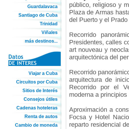
público, religioso y 
Guardalavaca
Plaza de Armas hasta
Santiago de Cuba
del Puerto y el Prado
Trinidad
Viñales
Recorrido panorámi
más destinos...
Presidentes, calles c
art nouveau y neocla
arquitectónica del pe
Recorrido panorámico
Viajar a Cuba
arquitectura de ini
Circuitos por Cuba
Recorrido por el V
Sitios de Interés
moderna a principios 
Consejos útiles
Cadenas hoteleras
Aproximación a const
Focsa y Hotel Nacio
Renta de autos
reparto residencial d
Cambio de moneda