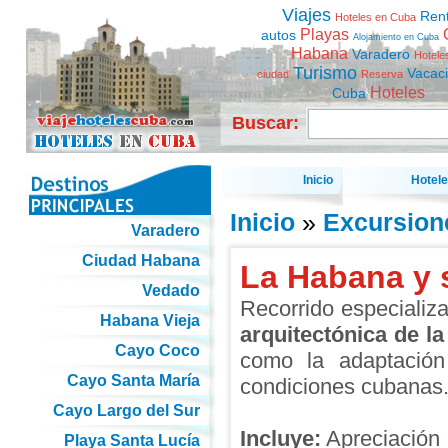
Viajes
Ren
Hoteles en Cuba
Playas
autos
Alojamiento en Cuba
Habana
Varadero
Hotele
Turismo
Vacac
ciudad
Reserva
Hoteles
Cuba
Buscar:
Inicio
Hotel
Inicio
»
Excursion
Varadero
Ciudad Habana
La Habana y 
Vedado
Recorrido especializa
Habana Vieja
arquitectónica de la
Cayo Coco
como la adaptació
Cayo Santa María
condiciones cubanas
Cayo Largo del Sur
Incluye:
Apreciación d
Playa Santa Lucía