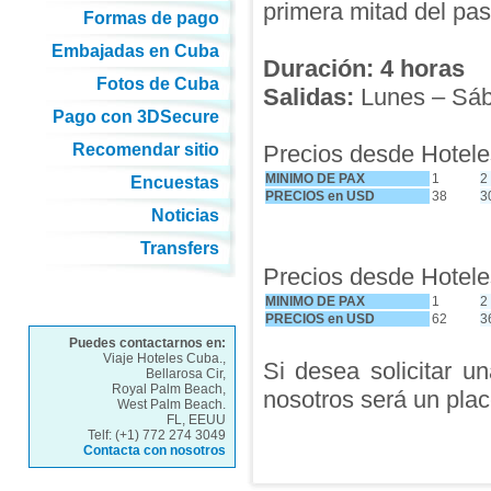
primera mitad del pas
Formas de pago
Embajadas en Cuba
Duración: 4 horas
Fotos de Cuba
Salidas:
Lunes – Sába
Pago con 3DSecure
Recomendar sitio
Precios desde Hoteles
MINIMO DE PAX
1
2
Encuestas
PRECIOS en USD
38
3
Noticias
Transfers
Precios desde Hoteles
MINIMO DE PAX
1
2
PRECIOS en USD
62
3
Puedes contactarnos en:
Viaje Hoteles Cuba.,
Si desea solicitar u
Bellarosa Cir,
Royal Palm Beach,
nosotros será un plac
West Palm Beach.
FL, EEUU
Telf: (+1) 772 274 3049
Contacta con nosotros