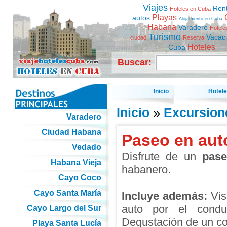
Viajes
Ren
Hoteles en Cuba
Playas
autos
Alojamiento en Cuba
Habana
Varadero
Hotele
Turismo
Vacac
ciudad
Reserva
Hoteles
Cuba
Buscar:
Inicio
Hotel
Inicio
»
Excursion
Varadero
Ciudad Habana
Paseo en aut
Vedado
Disfrute de un
pas
Habana Vieja
habanero.
Cayo Coco
Cayo Santa María
Incluye además:
Visi
auto por el condu
Cayo Largo del Sur
Degustación de un coc
Playa Santa Lucía