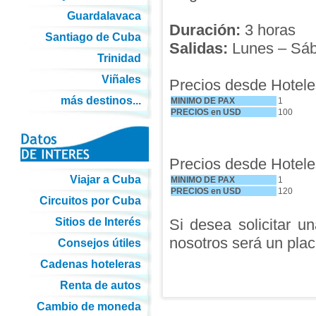
Guardalavaca
Duración:
3 horas
Santiago de Cuba
Salidas:
Lunes – Sába
Trinidad
Viñales
Precios desde Hoteles
más destinos...
MINIMO DE PAX
1
PRECIOS en USD
100
Precios desde Hoteles
Viajar a Cuba
MINIMO DE PAX
1
PRECIOS en USD
120
Circuitos por Cuba
Sitios de Interés
Si desea solicitar u
nosotros será un plac
Consejos útiles
Cadenas hoteleras
Renta de autos
Cambio de moneda