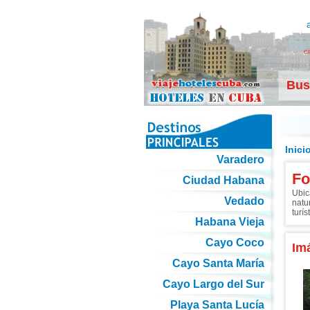
c
Bus
Inici
Varadero
Fo
Ciudad Habana
Ubic
Vedado
natu
turís
Habana Vieja
Cayo Coco
Im
Cayo Santa María
Cayo Largo del Sur
Playa Santa Lucía