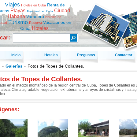
Viajes
Renta de
Hoteles en Cuba
Playas
Ciudad
autos
Alojamiento en Cuba
Habana
Varadero
Hoteles de
Turismo
Vacaciones en
iudad
Reserva
Hoteles
Cuba
car:
Inicio
Hoteles
Preguntas
Contactar
o
»
Galerías
» Fotos de Topes de Collantes.
tos de Topes de Collantes.
ado en el macizo montañoso de la region central de Cuba, Topes de Collantes es u
raleza. Clima agradable, vegetación exhuberante y arroyos de cristalinas y frías a
tico.
ágenes: