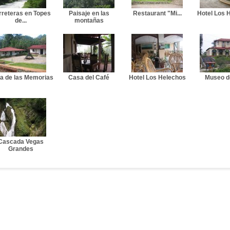
reteras en Topes
Paisaje en las
Restaurant "Mi...
Hotel Los 
de...
montañas
za de las Memorias
Casa del Café
Hotel Los Helechos
Museo d
Cascada Vegas
Grandes