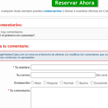
 cualquier duda siempre puedes
contactarnos
o llamar a nuestras oficinas en Cu
omentarios:
 hay comentarios
é el primero en comentar!
a tu comentario:
iajeHotelesCuba.com se reserva el derecho de eliminar y/o modificar los comentarios que c
tras conductas no apropiadas.
*
Tu nombre:
Tu correo:
[No será 
Evaluación:
Malo
Regular
Normal
Bueno
Excelente
*
Tu comentario: