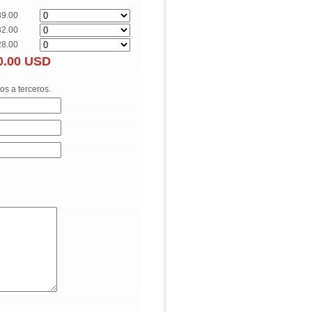
39.00
32.00
28.00
0.00
USD
os a terceros.