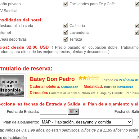
año privado
Facilidades para Té y Café
V Satelital
odidades del hotel:
estaurant a la carta
Cafetería
nternet
Lavandería
reas deportivas
Terraza
cios: desde
32.00
USD
( Precio basado en ocupación doble. Trabajamos 
adores para ofrecerte los mejores precios, ofertas y descuentos. )
rmulario de reserva:
Batey Don Pedro
ubicado en
Península de
Cadena hotelera:
Modalidad:
Cubanacan
Hotel de
Naturaleza
Dirección:
Carretera al Central Australia km. 1. Jagüey Grande., Peníns
ecciona las fechas de Entrada y Salida, el Plan de alojamiento y el
Fecha de Entrada:
Fecha de Sali
Plan de alojamiento:
ta:
Niños de 0 a 1.99 años: no están permitidos, niños de 2 a 11.99 años: no están 
o de habitación