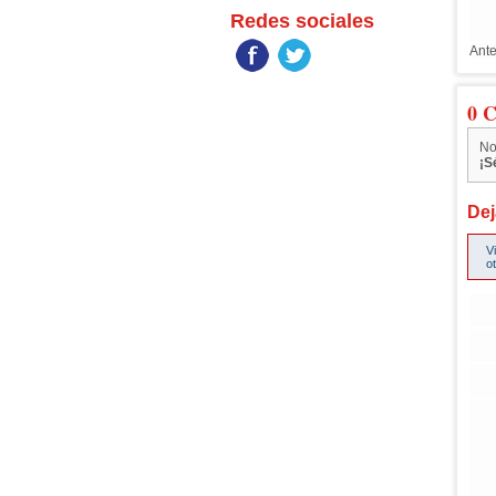
Redes sociales
Ante
0 C
No
¡S
Dej
V
o