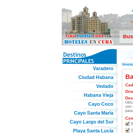
c
Bus
Inici
Varadero
Ba
Ciudad Habana
Cad
Vedado
Dir
Habana Vieja
Des
Ubic
Cayo Coco
con 
para
Cayo Santa María
Com
Cayo Largo del Sur
E
Playa Santa Lucía
C