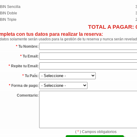
BIN Sencilla
BIN Doble
BIN Triple
TOTAL A PAGAR:
pleta con tus datos para realizar la reserva:
datos solamente serán usados para la gestión de tu reserva y nunca serán revelad
*
Tu Nombre:
*
Tu Email:
*
Repite tu Email:
*
Tu País:
*
Forma de pago:
Comentario:
(
*
) Campos obligatorios