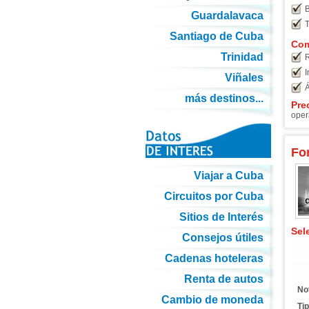
B
Guardalavaca
T
Santiago de Cuba
Com
Trinidad
R
I
Viñales
Á
más destinos...
Pre
oper
Fo
Viajar a Cuba
Circuitos por Cuba
Sitios de Interés
Sel
Consejos útiles
Cadenas hoteleras
Renta de autos
No
Cambio de moneda
Tip