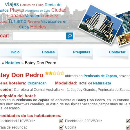
Viajes
Renta de
Hoteles en Cuba
Playas
Ciudad
autos
Alojamiento en Cuba
Habana
Varadero
Hoteles de
Turismo
Vacaciones en
iudad
Reserva
Hoteles
Cuba
car:
Inicio
Hoteles
Preguntas
Contactar
o
»
Hoteles
» Batey Don Pedro
tey Don Pedro
ubicado en
Península de Zapata
, provin
ena hotelera:
Modalidad:
Cubanacan
Hotel de
Naturaleza
ección:
Carretera al Central Australia km. 1. Jagüey Grande.
,
Península de Zapat
cripción del hotel:
ado en la
Península de Zapata
se encuentra el
Batey Don Pedro
, en un entorno
sus diez atractivas cabañas, al estilo de las típicas viviendas campesinas de la 
 el descanso.
odidades de las habitaciones:
lectricidad 110V/60Hz
Electricidad 220V/60Hz
aja de seguridad
Cocina