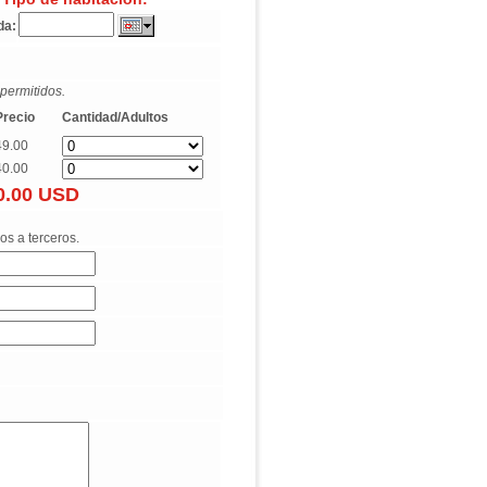
da:
permitidos.
Precio
Cantidad/Adultos
49.00
40.00
0.00
USD
os a terceros.