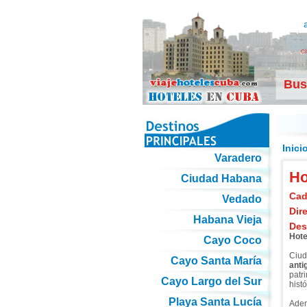
c
Bus
Inici
Varadero
Ho
Ciudad Habana
Cad
Vedado
Dir
Habana Vieja
Des
Hote
Cayo Coco
Ciud
Cayo Santa María
anti
patr
Cayo Largo del Sur
hist
Playa Santa Lucía
Adem