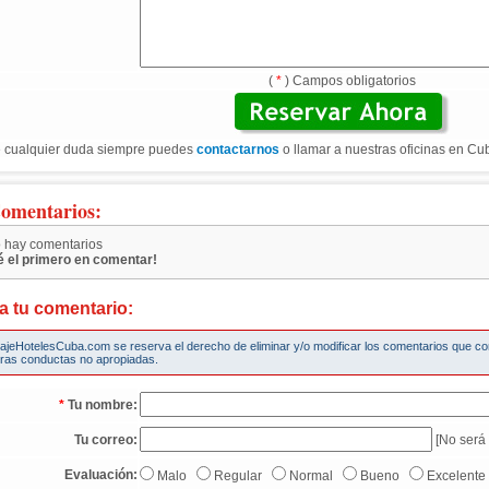
(
*
) Campos obligatorios
 cualquier duda siempre puedes
contactarnos
o llamar a nuestras oficinas en Cu
omentarios:
 hay comentarios
é el primero en comentar!
a tu comentario:
iajeHotelesCuba.com se reserva el derecho de eliminar y/o modificar los comentarios que c
tras conductas no apropiadas.
*
Tu nombre:
Tu correo:
[No será 
Evaluación:
Malo
Regular
Normal
Bueno
Excelente