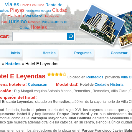
Viajes
Renta de
Hoteles en Cuba
Playas
Ciudad
autos
Alojamiento en Cuba
Habana
Varadero
Hoteles de
Turismo
Vacaciones en
iudad
Reserva
Hoteles
Cuba
car:
Inicio
Hoteles
Preguntas
Contactar
o
»
Hoteles
» Hotel E Leyendas
tel E Leyendas
ubicado en
Remedios
, provincia
Villa C
ena hotelera:
Modalidad:
Cubanacan
Hotel de
Ciudad
e
Historia
ección:
Pi y Margall esquina Antonio Maceo, Remedios.
,
Remedios
,
Villa Clara
,
C
cripción del hotel:
l Encanto Leyendas
, situado en
Remedios
, a 50 km de la cayería norte de Villa C
ad fundada, hacia el primer cuarto del siglo XVI, los mayores tesoros que ag
guamente Isabel II
y hoy llamada
Parque José Martí
y en sus alrededores do
imonial como es la
Parroquia Mayor San Juan Bautista
declarada Monumento Na
órico que muestra además otra iglesia católica, en su centro, siendo la única ciudad 
ás tenemos en los alrededores de la plaza en el
Parque Francisco Javier Ba