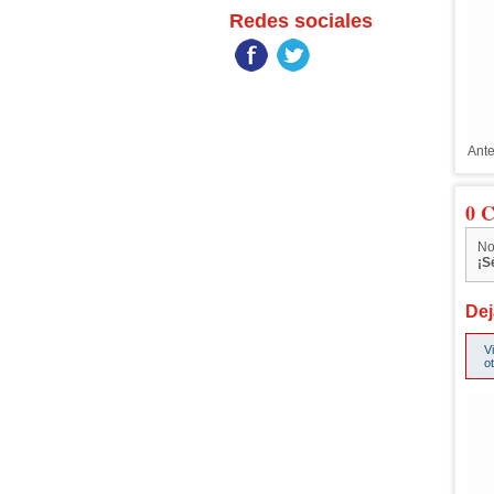
Redes sociales
Ante
0 C
No
¡S
Dej
V
o