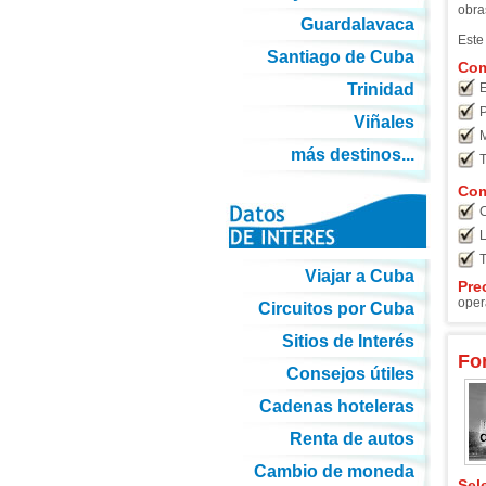
obra
Guardalavaca
Este
Santiago de Cuba
Com
Trinidad
E
P
Viñales
M
más destinos...
T
Com
C
L
T
Viajar a Cuba
Pre
oper
Circuitos por Cuba
Sitios de Interés
Fo
Consejos útiles
Cadenas hoteleras
Renta de autos
Cambio de moneda
Sel