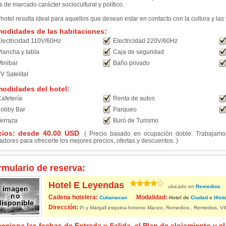
s de marcado carácter sociocultural y político.
 hotel resulta ideal para aquellos que desean estar en contacto con la cultura y las
odidades de las habitaciones:
lectricidad 110V/60Hz
Electricidad 220V/60Hz
lancha y tabla
Caja de seguridad
inibar
Baño privado
V Satelital
odidades del hotel:
afetería
Renta de autos
obby Bar
Parqueo
erraza
Buró de Turismo
cios: desde
40.00
USD
( Precio basado en ocupación doble. Trabajamos 
adores para ofrecerte los mejores precios, ofertas y descuentos. )
rmulario de reserva:
Hotel E Leyendas
ubicado en
Remedios
Cadena hotelera:
Modalidad:
Cubanacan
Hotel de
Ciudad
e
Histo
Dirección:
Pi y Margall esquina Antonio Maceo, Remedios., Remedios, Vil
ecciona las fechas de Entrada y Salida, el Plan de alojamiento y el