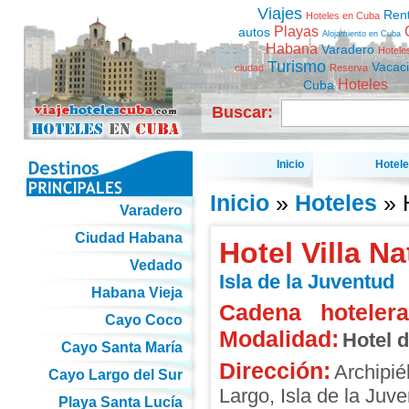
Viajes
Ren
Hoteles en Cuba
Playas
autos
Alojamiento en Cuba
Habana
Varadero
Hotele
Turismo
Vacac
ciudad
Reserva
Hoteles
Cuba
Buscar:
Inicio
Hotel
Inicio
»
Hoteles
» H
Varadero
Ciudad Habana
Hotel Villa Na
Vedado
Isla de la Juventud
Habana Vieja
Cadena hotelera
Cayo Coco
Modalidad:
Hotel 
Cayo Santa María
Dirección:
Archipi
Cayo Largo del Sur
Largo
,
Isla de la Juv
Playa Santa Lucía