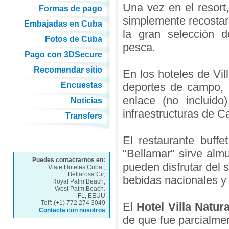
Una vez en el resort
Formas de pago
simplemente recostars
Embajadas en Cuba
la gran selección d
Fotos de Cuba
pesca.
Pago con 3DSecure
Recomendar sitio
En los hoteles de Vi
Encuestas
deportes de campo, c
enlace (no incluido
Noticias
infraestructuras de C
Transfers
El restaurante buff
"Bellamar" sirve alm
Puedes contactarnos en:
pueden disfrutar del s
Viaje Hoteles Cuba.,
Bellarosa Cir,
bebidas nacionales y 
Royal Palm Beach,
West Palm Beach.
FL, EEUU
Telf: (+1) 772 274 3049
El
Hotel Villa Natur
Contacta con nosotros
de que fue parcialme