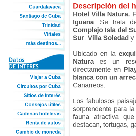
Descripción del h
Guardalavaca
Hotel Villa Natura.
F
Santiago de Cuba
Iguana
. Se trata d
Trinidad
Complejo Isla del Su
Viñales
Sur
,
Villa Soledad
y
más destinos...
Ubicado en la
exqui
Natura
es un resor
directamente en
Pla
blanca con un arrec
Viajar a Cuba
Canarreos.
Circuitos por Cuba
Sitios de Interés
Los fabulosos paisa
Consejos útiles
sorprendente para la
Cadenas hoteleras
fauna atractiva que
Renta de autos
destacan, tortugas, g
Cambio de moneda