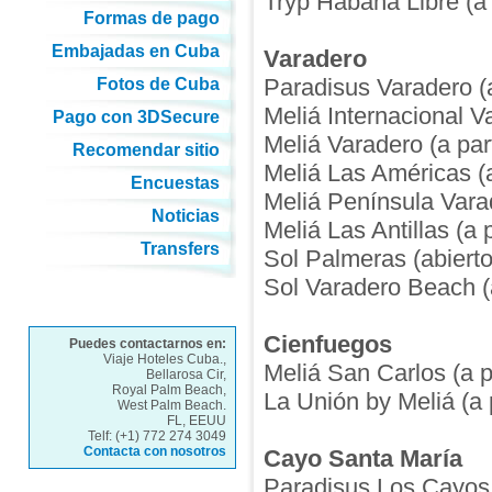
Tryp Habana Libre (a 
Formas de pago
Embajadas en Cuba
Varadero
Paradisus Varadero (a
Fotos de Cuba
Meliá Internacional V
Pago con 3DSecure
Meliá Varadero (a par
Recomendar sitio
Meliá Las Américas (a
Encuestas
Meliá Península Varad
Noticias
Meliá Las Antillas (a 
Transfers
Sol Palmeras (abierto
Sol Varadero Beach (a
Cienfuegos
Puedes contactarnos en:
Viaje Hoteles Cuba.,
Meliá San Carlos (a p
Bellarosa Cir,
Royal Palm Beach,
La Unión by Meliá (a 
West Palm Beach.
FL, EEUU
Telf: (+1) 772 274 3049
Contacta con nosotros
Cayo Santa María
Paradisus Los Cayos (