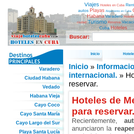
Viajes
Ren
Hoteles en Cuba
Playas
autos
Alojamiento en Cuba
Habana
Varadero
Hotele
Turismo
Vacac
ciudad
Reserva
Hoteles
Cuba
Buscar:
Inicio
Hotel
Inicio
»
Informaci
Varadero
internacional.
» Ho
Ciudad Habana
reservar.
Vedado
Habana Vieja
Hoteles de Me
Cayo Coco
para reservar
Cayo Santa María
Recientemente,
au
Cayo Largo del Sur
anunciaron la
reaper
Playa Santa Lucía