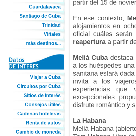
partir del 15 de novi
Guardalavaca
Santiago de Cuba
En ese contexto,
Me
alojamientos en och
Trinidad
oficial cuáles serán
Viñales
reapertura
a partir d
más destinos...
Meliá Cuba
destaca 
a los huéspedes una 
sanitaria estará dada
Viajar a Cuba
invita a los viajer
Circuitos por Cuba
experiencias que 
Sitios de Interés
excepcionales propu
disfrute romántico y s
Consejos útiles
Cadenas hoteleras
La Habana
Renta de autos
Meliá Habana (abierto
Cambio de moneda