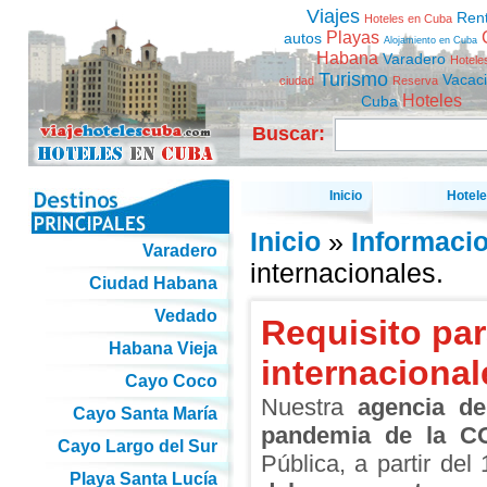
Viajes
Ren
Hoteles en Cuba
Playas
autos
Alojamiento en Cuba
Habana
Varadero
Hotele
Turismo
Vacac
ciudad
Reserva
Hoteles
Cuba
Buscar:
Inicio
Hotel
Inicio
»
Informaci
Varadero
internacionales.
Ciudad Habana
Vedado
Requisito par
Habana Vieja
internacional
Cayo Coco
Nuestra
agencia de
Cayo Santa María
pandemia de la C
Cayo Largo del Sur
Pública, a partir de
Playa Santa Lucía