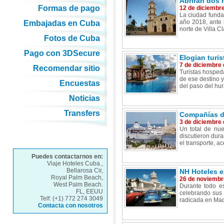
Abrirán dos 
Formas de pago
12 de diciembr
La ciudad funda
año 2018, ante 
Embajadas en Cuba
norte de Villa C
Fotos de Cuba
Pago con 3DSecure
Elogian turi
7 de diciembre
Recomendar sitio
Turistas hospeda
de ese destino 
Encuestas
del paso del hur
Noticias
Transfers
Compañías d
3 de diciembre
Un total de nue
discutieron dur
el transporte, a
Puedes contactarnos en:
Viaje Hoteles Cuba.,
Bellarosa Cir,
NH Hoteles e
Royal Palm Beach,
26 de noviembr
West Palm Beach.
Durante todo e
FL, EEUU
celebrando sus 
Telf: (+1) 772 274 3049
radicada en Mad
Contacta con nosotros