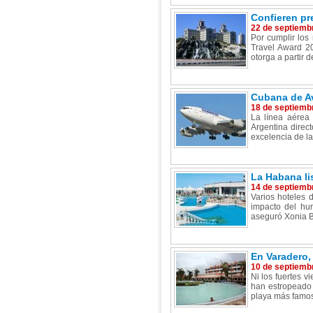
Confieren pr
22 de septiemb
Por cumplir los
Travel Award 20
otorga a partir 
Cubana de Av
18 de septiemb
La línea aérea
Argentina direc
excelencia de la 
La Habana lis
14 de septiemb
Varios hoteles 
impacto del hur
aseguró Xonia Be
En Varadero, 
10 de septiemb
Ni los fuertes v
han estropeado 
playa más famos