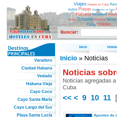
Viajes
Ren
Hoteles en Cuba
Playas
autos
Alojamiento en Cuba
Habana
Varadero
Hotele
Turismo
Vacac
ciudad
Reserva
Hoteles
Cuba
Buscar:
Inicio
Hotel
Inicio
» Noticias
Varadero
Ciudad Habana
Noticias sobr
Vedado
Noticias agregadas a 
Habana Vieja
Cuba
Cayo Coco
<<
<
9
10
11
Cayo Santa María
Cayo Largo del Sur
Playa Santa Lucía
Apuntes de i