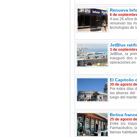
Renueva Info
6 de septiembr
A sus 26 años de
renuevan las ma
tecnologías de l
JetBlue rati
3 de septiembr
JetBlue, la pr
inauguró dos of
operaciones en e
El Capitolio
30 de agosto d
Por estos días 
las afueras del
luego del mante
Botica franc
25 de agosto d
Entre los mayo
Farmacéutico, ú
faenas habituale