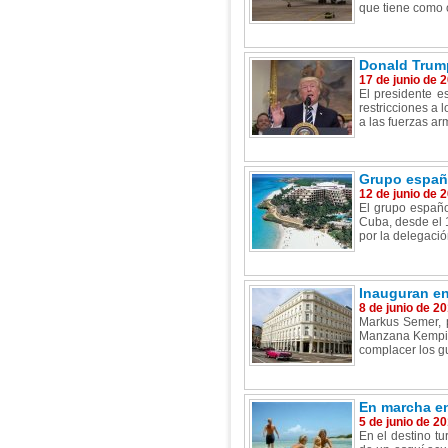
que tiene como o
Donald Trump
17 de junio de 
El presidente e
restricciones a 
a las fuerzas a
Grupo españo
12 de junio de 
El grupo españo
Cuba, desde el 1
por la delegación
Inauguran en
8 de junio de 2
Markus Semer, p
Manzana Kempins
complacer los g
En marcha en
5 de junio de 2
En el destino tu