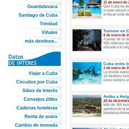
11 de enero de
Guardalavaca
Que Cuba ha ten
a estas alturas 
el litoral norte 
Santiago de Cuba
Trinidad
Turismo en C
Viñales
8 de enero de 
A pesar de la d
más destinos...
500 millones de
ubicada a lo larg
Cuba entre l
2 de enero de 
La revista espe
Viajar a Cuba
18 destinos tur
como número uno
Circuitos por Cuba
Sitios de Interés
Arriba a Holg
Consejos útiles
26 de diciembr
Más de 300 turis
Cadenas hoteleras
apertura de la p
Nordwind Airline
Renta de autos
Cambio de moneda