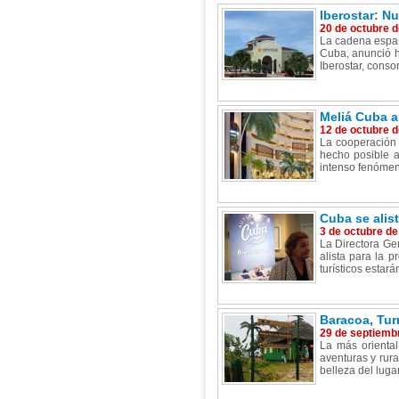
Iberostar: N
20 de octubre 
La cadena españ
Cuba, anunció h
Iberostar, conso
Meliá Cuba a
12 de octubre 
La cooperación 
hecho posible a
intenso fenómeno
Cuba se alis
3 de octubre de
La Directora Ge
alista para la 
turísticos estar
Baracoa, Tur
29 de septiemb
La más oriental
aventuras y rura
belleza del luga