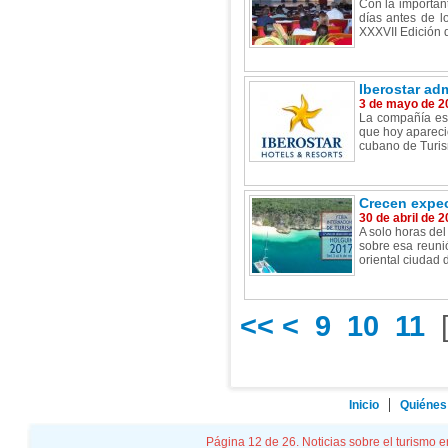
Con la important
días antes de l
XXXVII Edición d
Iberostar adm
3 de mayo de 2
La compañía esp
que hoy apareció
cubano de Turis
Crecen expect
30 de abril de 
A solo horas del
sobre esa reuni
oriental ciudad d
<<
<
9
10
11
Inicio
Quiénes
Página 12 de 26. Noticias sobre el turismo e