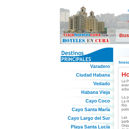
c
Bus
Inici
Varadero
Ho
Ciudad Habana
La P
Vedado
ener
actu
Habana Vieja
La p
Cayo Coco
La H
Río.
Cayo Santa María
pobl
Las 
Cayo Largo del Sur
part
Orqu
Playa Santa Lucía