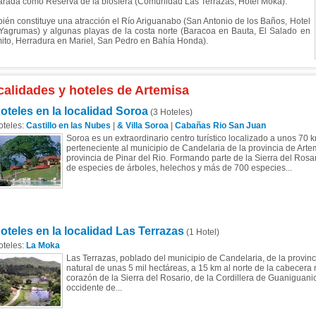
arada como Reserva de la biosfera (Comunidad Las Terrazas, Hotel Moka).
ién constituye una atracción el Río Ariguanabo (San Antonio de los Baños, Hotel
Yagrumas) y algunas playas de la costa norte (Baracoa en Bauta, El Salado en
ito, Herradura en Mariel, San Pedro en Bahía Honda).
calidades y hoteles de Artemisa
oteles en la localidad Soroa
(3 Hoteles)
oteles:
Castillo en las Nubes
|
& Villa Soroa
|
Cabañas Rio San Juan
Soroa es un extraordinario centro turístico localizado a unos 70
perteneciente al municipio de Candelaria de la provincia de Arte
provincia de Pinar del Rio. Formando parte de la Sierra del Rosar
de especies de árboles, helechos y más de 700 especies...
oteles en la localidad Las Terrazas
(1 Hotel)
oteles:
La Moka
Las Terrazas, poblado del municipio de Candelaria, de la provinc
natural de unas 5 mil hectáreas, a 15 km al norte de la cabecera 
corazón de la Sierra del Rosario, de la Cordillera de Guaniguanic
occidente de...