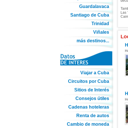
decl
Guardalavaca
Tamb
Las 
Santiago de Cuba
Caim
Trinidad
Viñales
Lo
más destinos...
H
H
Viajar a Cuba
Circuitos por Cuba
Sitios de Interés
H
Consejos útiles
H
Cadenas hoteleras
Renta de autos
Cambio de moneda