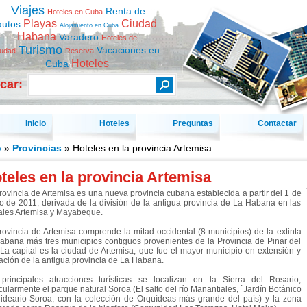
Viajes
Renta de
Hoteles en Cuba
Playas
Ciudad
autos
Alojamiento en Cuba
Habana
Varadero
Hoteles de
Turismo
Vacaciones en
iudad
Reserva
Hoteles
Cuba
car:
Inicio
Hoteles
Preguntas
Contactar
o
»
Provincias
» Hoteles en la provincia Artemisa
teles en la provincia Artemisa
rovincia de Artemisa es una nueva provincia cubana establecida a partir del 1 de
o de 2011, derivada de la división de la antigua provincia de La Habana en las
ales Artemisa y Mayabeque.
rovincia de Artemisa comprende la mitad occidental (8 municipios) de la extinta
abana más tres municipios contiguos provenientes de la Provincia de Pinar del
 La capital es la ciudad de Artemisa, que fue el mayor municipio en extensión y
ación de la antigua provincia de La Habana.
principales atracciones turísticas se localizan en la Sierra del Rosario,
icularmente el parque natural Soroa (El salto del río Manantiales, `Jardín Botánico
ideario Soroa, con la colección de Orquídeas más grande del país) y la zona