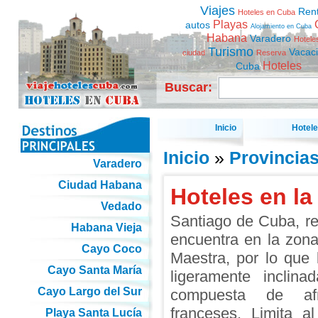
Viajes
Ren
Hoteles en Cuba
Playas
autos
Alojamiento en Cuba
Habana
Varadero
Hotele
Turismo
Vacac
ciudad
Reserva
Hoteles
Cuba
Buscar:
Inicio
Hotel
Inicio
»
Provincia
Varadero
Ciudad Habana
Hoteles en la
Vedado
Santiago de Cuba, r
Habana Vieja
encuentra en la zon
Cayo Coco
Maestra, por lo que 
Cayo Santa María
ligeramente inclin
Cayo Largo del Sur
compuesta de afr
franceses. Limita 
Playa Santa Lucía