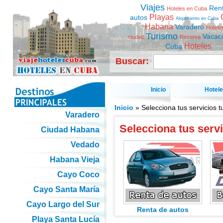
Viajes
Ren
Hoteles en Cuba
Playas
autos
Alojamiento en Cuba
Habana
Varadero
Hotele
Turismo
Vacac
ciudad
Reserva
Hoteles
Cuba
Buscar:
Inicio
Hotel
Inicio
» Selecciona tus servicios t
Varadero
Selecciona tus servi
Ciudad Habana
Vedado
Habana Vieja
Cayo Coco
Cayo Santa María
Cayo Largo del Sur
Renta de autos
Playa Santa Lucía