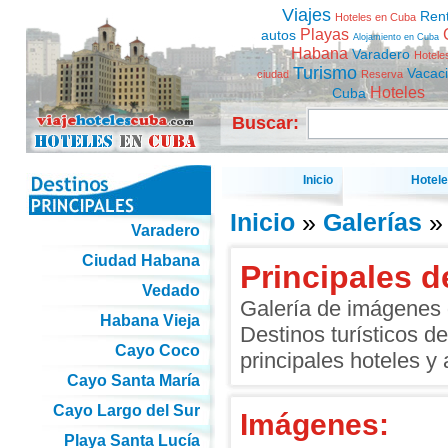
Viajes
Ren
Hoteles en Cuba
Playas
autos
Alojamiento en Cuba
Habana
Varadero
Hotele
Turismo
Vacac
ciudad
Reserva
Hoteles
Cuba
Buscar:
Inicio
Hotel
Inicio
»
Galerías
» 
Varadero
Ciudad Habana
Principales d
Vedado
Galería de imágenes d
Habana Vieja
Destinos turísticos d
Cayo Coco
principales hoteles y 
Cayo Santa María
Cayo Largo del Sur
Imágenes:
Playa Santa Lucía