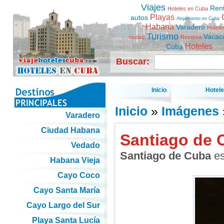
Viajes
Ren
Hoteles en Cuba
Playas
autos
Alojamiento en Cuba
Habana
Varadero
Hotele
Turismo
Vacac
ciudad
Reserva
Hoteles
Cuba
Buscar:
Inicio
Hotel
Inicio
»
Imágenes
Varadero
Ciudad Habana
Santiago de 
Vedado
Santiago de Cuba
es
Habana Vieja
Cayo Coco
Cayo Santa María
Cayo Largo del Sur
Playa Santa Lucía