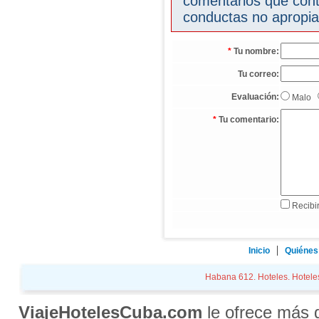
comentarios que cont
conductas no apropia
*
Tu nombre:
Tu correo:
Evaluación:
Malo
*
Tu comentario:
Recibir
Inicio
Quiénes
Habana 612. Hoteles. Hoteles 
ViajeHotelesCuba.com
le ofrece más