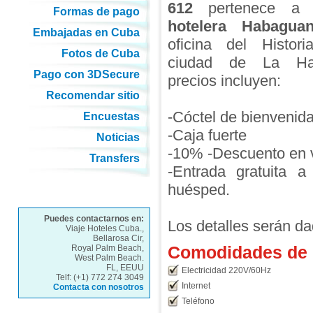
612
pertenece a
Formas de pago
hotelera Habagua
Embajadas en Cuba
oficina del Histor
Fotos de Cuba
ciudad de La Ha
Pago con 3DSecure
precios incluyen:
Recomendar sitio
-Cóctel de bienvenid
Encuestas
-Caja fuerte
Noticias
-10% -Descuento en v
Transfers
-Entrada gratuita a
huésped.
Puedes contactarnos en:
Los detalles serán da
Viaje Hoteles Cuba.,
Bellarosa Cir,
Comodidades de l
Royal Palm Beach,
West Palm Beach.
FL, EEUU
Electricidad 220V/60Hz
Telf: (+1) 772 274 3049
Internet
Contacta con nosotros
Teléfono