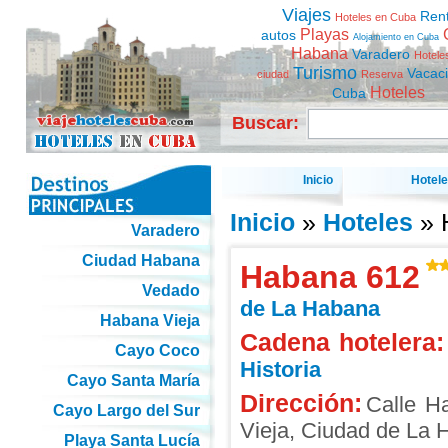
Viajes
Ren
Hoteles en Cuba
Playas
autos
Alojamiento en Cuba
Habana
Varadero
Hotele
Turismo
Vacac
ciudad
Reserva
Hoteles
Cuba
Buscar:
Inicio
Hotel
Inicio
»
Hoteles
» 
Varadero
Ciudad Habana
Habana 612
Vedado
de La Habana
Habana Vieja
Cadena hotelera:
Cayo Coco
Historia
Cayo Santa María
Dirección:
Calle H
Cayo Largo del Sur
Vieja
,
Ciudad de La 
Playa Santa Lucía