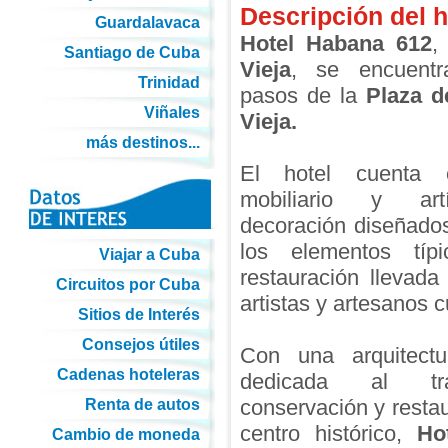
Descripción del h
Guardalavaca
Hotel Habana 612
Santiago de Cuba
Vieja
, se encuent
Trinidad
pasos de la
Plaza d
Viñales
Vieja.
más destinos...
El hotel cuenta 
mobiliario y art
decoración diseñados
los elementos típ
Viajar a Cuba
restauración llevad
Circuitos por Cuba
artistas y artesanos 
Sitios de Interés
Consejos útiles
Con una arquitect
Cadenas hoteleras
dedicada al tr
conservación y restau
Renta de autos
centro histórico,
Ho
Cambio de moneda