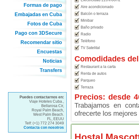
Electricidad 220V/60Hz
Formas de pago
Aire acondicionado
Balcón o terraza
Embajadas en Cuba
Minibar
Fotos de Cuba
Baño privado
Pago con 3DSecure
Radio
Teléfono
Recomendar sitio
TV Satelital
Encuestas
Comodidades del 
Noticias
Restaurant a la carta
Transfers
Renta de autos
Parqueo
Terraza
Precios: desde
4
Puedes contactarnos en:
Viaje Hoteles Cuba.,
Trabajamos en conta
Bellarosa Cir,
Royal Palm Beach,
ofrecerte los mejores 
West Palm Beach.
FL, EEUU
Telf: (+1) 772 274 3049
Contacta con nosotros
Hostal Mascot