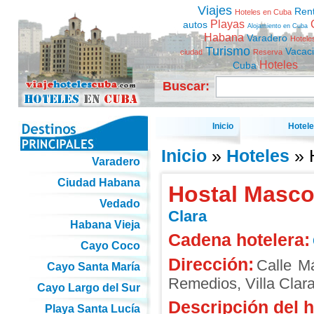
Viajes
Ren
Hoteles en Cuba
Playas
autos
Alojamiento en Cuba
Habana
Varadero
Hotele
Turismo
Vacac
ciudad
Reserva
Hoteles
Cuba
Buscar:
Inicio
Hotel
Inicio
»
Hoteles
» 
Varadero
Ciudad Habana
Hostal Masco
Vedado
Clara
Habana Vieja
Cadena hotelera:
Cayo Coco
Dirección:
Calle M
Cayo Santa María
Remedios
,
Villa Clar
Cayo Largo del Sur
Descripción del h
Playa Santa Lucía