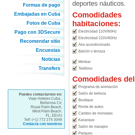
deportes náuticos.
Formas de pago
Comodidades
Embajadas en Cuba
habitaciones:
Fotos de Cuba
Electricidad 110V/60Hz
Pago con 3DSecure
Electricidad 220V/60Hz
Recomendar sitio
Aire acondicionado
Encuestas
Balcón o terraza
Noticias
Minibar
Transfers
Teléfono
Comodidades del 
Programa de animación
Salón de belleza
Puedes contactarnos en:
Viaje Hoteles Cuba.,
Boutique
Bellarosa Cir,
Renta de autos
Royal Palm Beach,
West Palm Beach.
Cambio de monedas
FL, EEUU
Telf: (+1) 772 274 3049
Karaoque
Contacta con nosotros
Salón de masajes
Parqueo