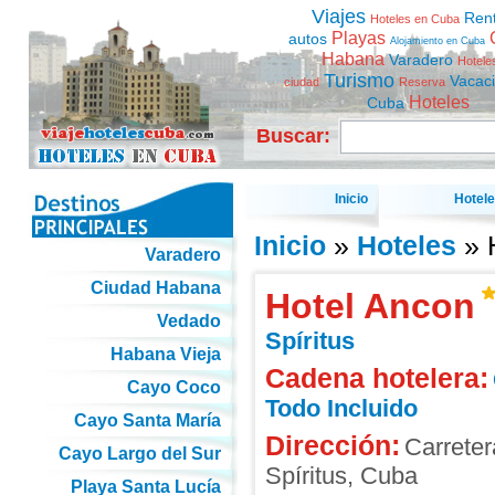
Viajes
Ren
Hoteles en Cuba
Playas
autos
Alojamiento en Cuba
Habana
Varadero
Hotele
Turismo
Vacac
ciudad
Reserva
Hoteles
Cuba
Buscar:
Inicio
Hotel
Inicio
»
Hoteles
» 
Varadero
Ciudad Habana
Hotel Ancon
Vedado
Spíritus
Habana Vieja
Cadena hotelera:
Cayo Coco
Todo Incluido
Cayo Santa María
Dirección:
Carrete
Cayo Largo del Sur
Spíritus
,
Cuba
Playa Santa Lucía