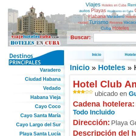
Viajes
Ren
Hoteles en Cuba
Playas
autos
Alojamiento en Cuba
Habana
Varadero
Hotele
Turismo
Vacac
ciudad
Reserva
Hoteles
Cuba
Buscar:
Inicio
Hotel
Inicio
»
Hoteles
» 
Varadero
Ciudad Habana
Hotel Club A
Vedado
ubicado en
Gu
Habana Vieja
Cadena hotelera:
Cayo Coco
Todo Incluido
Cayo Santa María
Dirección:
Playa G
Cayo Largo del Sur
Descripción del h
Playa Santa Lucía