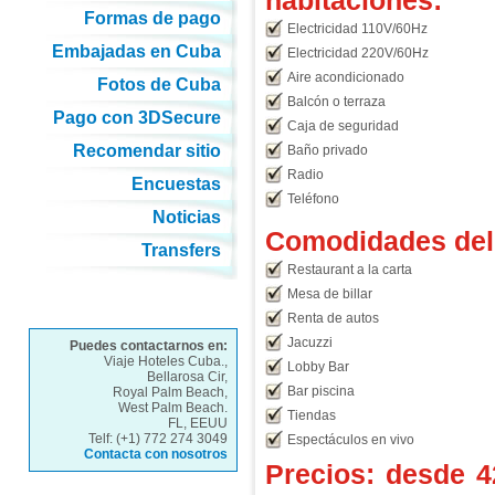
habitaciones:
Formas de pago
Electricidad 110V/60Hz
Embajadas en Cuba
Electricidad 220V/60Hz
Aire acondicionado
Fotos de Cuba
Balcón o terraza
Pago con 3DSecure
Caja de seguridad
Recomendar sitio
Baño privado
Radio
Encuestas
Teléfono
Noticias
Comodidades del 
Transfers
Restaurant a la carta
Mesa de billar
Renta de autos
Jacuzzi
Puedes contactarnos en:
Viaje Hoteles Cuba.,
Lobby Bar
Bellarosa Cir,
Bar piscina
Royal Palm Beach,
West Palm Beach.
Tiendas
FL, EEUU
Telf: (+1) 772 274 3049
Espectáculos en vivo
Contacta con nosotros
Precios: desde
4