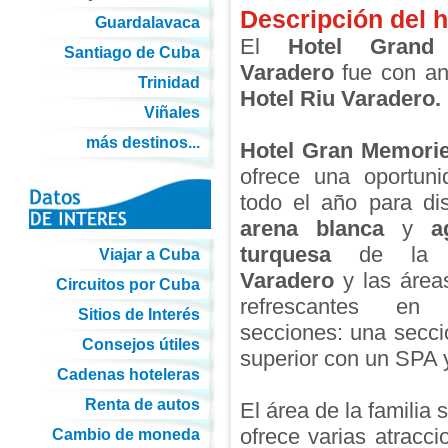
Descripción del h
Guardalavaca
El
Hotel Grand 
Santiago de Cuba
Varadero
fue con an
Trinidad
Hotel Riu Varadero.
Viñales
más destinos...
Hotel Gran Memori
ofrece una oportuni
todo el año para dis
arena blanca
y
a
turquesa
de l
Viajar a Cuba
Varadero
y las área
Circuitos por Cuba
refrescantes en
Sitios de Interés
secciones: una secci
Consejos útiles
superior con un SPA y
Cadenas hoteleras
Renta de autos
El área de la familia 
ofrece varias atracc
Cambio de moneda