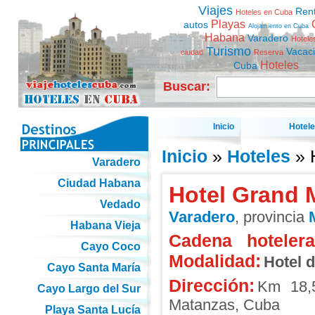
Viajes
Ren
Hoteles en Cuba
Playas
autos
Alojamiento en Cuba
Habana
Varadero
Hotele
Turismo
Vacac
ciudad
Reserva
Hoteles
Cuba
Buscar:
Inicio
Hotel
Inicio
»
Hoteles
» 
Varadero
Ciudad Habana
Hotel Grand 
Vedado
Varadero
, provincia
Habana Vieja
Cadena hotelera
Cayo Coco
Modalidad:
Hotel 
Cayo Santa María
Dirección:
Km 18,5
Cayo Largo del Sur
Matanzas
,
Cuba
Playa Santa Lucía