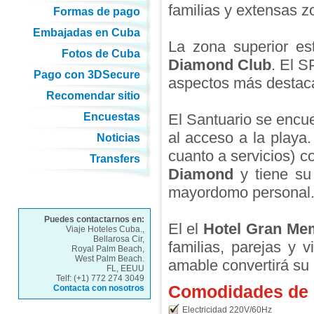
familias y extensas z
Formas de pago
Embajadas en Cuba
La zona superior est
Fotos de Cuba
Diamond Club
. El S
Pago con 3DSecure
aspectos más destac
Recomendar sitio
Encuestas
El Santuario se encue
al acceso a la playa
Noticias
cuanto a servicios) c
Transfers
Diamond
y tiene su 
mayordomo personal
Puedes contactarnos en:
El el
Hotel Gran Me
Viaje Hoteles Cuba.,
Bellarosa Cir,
familias, parejas y 
Royal Palm Beach,
West Palm Beach.
amable convertirá su 
FL, EEUU
Telf: (+1) 772 274 3049
Comodidades de l
Contacta con nosotros
Electricidad 220V/60Hz