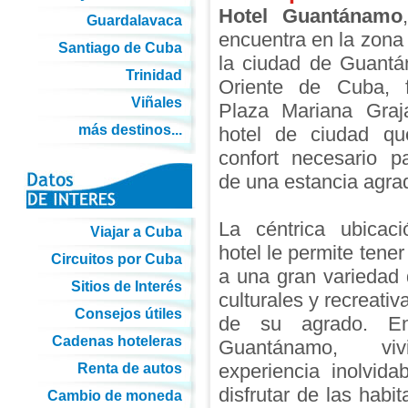
Hotel Guantánamo
Guardalavaca
encuentra en la zon
Santiago de Cuba
la ciudad de Guantá
Trinidad
Oriente de Cuba, 
Viñales
Plaza Mariana Graj
más destinos...
hotel de ciudad qu
confort necesario pa
de una estancia agra
La céntrica ubicac
Viajar a Cuba
hotel le permite tener
Circuitos por Cuba
a una gran variedad
Sitios de Interés
culturales y recreati
Consejos útiles
de su agrado. En
Cadenas hoteleras
Guantánamo, vi
experiencia inolvida
Renta de autos
disfrutar de las habi
Cambio de moneda