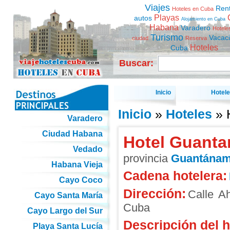
Viajes
Ren
Hoteles en Cuba
Playas
autos
Alojamiento en Cuba
Habana
Varadero
Hotele
Turismo
Vacac
ciudad
Reserva
Hoteles
Cuba
Buscar:
Inicio
Hotel
Inicio
»
Hoteles
» 
Varadero
Ciudad Habana
Hotel Guant
Vedado
provincia
Guantána
Habana Vieja
Cadena hotelera:
Cayo Coco
Dirección:
Calle A
Cayo Santa María
Cuba
Cayo Largo del Sur
Descripción del h
Playa Santa Lucía