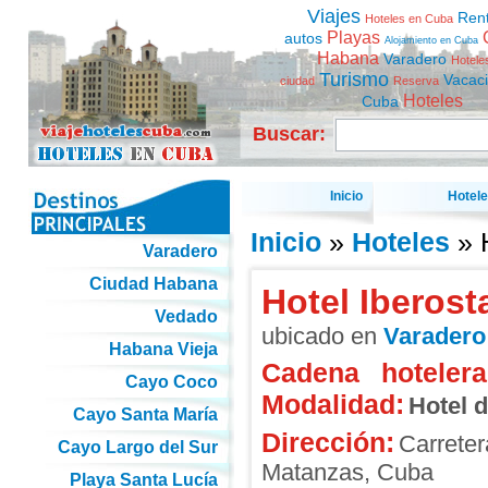
Viajes
Ren
Hoteles en Cuba
Playas
autos
Alojamiento en Cuba
Habana
Varadero
Hotele
Turismo
Vacac
ciudad
Reserva
Hoteles
Cuba
Buscar:
Inicio
Hotel
Inicio
»
Hoteles
» H
Varadero
Ciudad Habana
Hotel Iberost
Vedado
ubicado en
Varadero
Habana Vieja
Cadena hotelera
Cayo Coco
Modalidad:
Hotel 
Cayo Santa María
Dirección:
Carreter
Cayo Largo del Sur
Matanzas
,
Cuba
Playa Santa Lucía