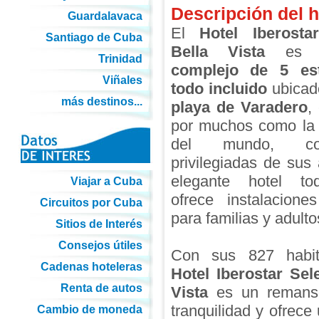
Descripción del h
Guardalavaca
El
Hotel Iberosta
Santiago de Cuba
Bella Vista
es u
Trinidad
complejo de 5 est
Viñales
todo incluido
ubicado
más destinos...
playa de Varadero
,
por muchos como la 
del mundo, co
privilegiadas de sus
elegante hotel to
Viajar a Cuba
ofrece instalacione
Circuitos por Cuba
para familias y adulto
Sitios de Interés
Consejos útiles
Con sus 827 habit
Cadenas hoteleras
Hotel Iberostar Sel
Renta de autos
Vista
es un remans
tranquilidad y ofrece
Cambio de moneda