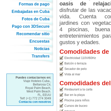
oasis de relajac
Formas de pago
disfrutar de las vaca
Embajadas en Cuba
vida. Cuenta co
Fotos de Cuba
jardines con vegetaci
Pago con 3DSecure
4 piscinas, buen
Recomendar sitio
entretenimientos pa
Encuestas
gustos y edades.
Noticias
Comodidades de l
Transfers
Electricidad 110V/60Hz
Balcón o terraza
Secador de pelo
Vista al mar
Puedes contactarnos en:
Viaje Hoteles Cuba.,
Comodidades del 
Bellarosa Cir,
Royal Palm Beach,
Restaurant a la carta
West Palm Beach.
FL, EEUU
Bar en la playa
Telf: (+1) 772 274 3049
Piscina para niños
Contacta con nosotros
Cursos de buceo