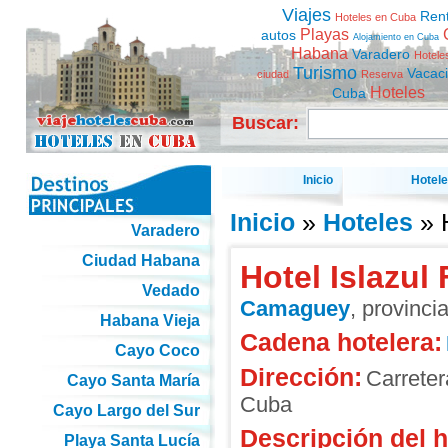
Viajes
Ren
Hoteles en Cuba
Playas
autos
Alojamiento en Cuba
Habana
Varadero
Hotele
Turismo
Vacac
ciudad
Reserva
Hoteles
Cuba
Buscar:
Inicio
Hotel
Inicio
»
Hoteles
» 
Varadero
Ciudad Habana
Hotel Islazul
Vedado
Camaguey
, provinci
Habana Vieja
Cadena hotelera:
Cayo Coco
Dirección:
Carreter
Cayo Santa María
Cuba
Cayo Largo del Sur
Descripción del h
Playa Santa Lucía