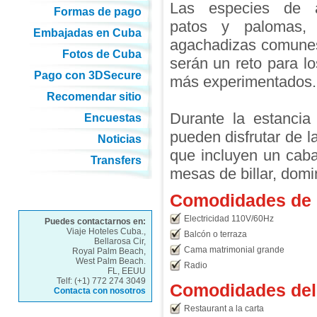
Las especies de 
Formas de pago
patos y palomas, 
Embajadas en Cuba
agachadizas comunes
Fotos de Cuba
serán un reto para l
Pago con 3DSecure
más experimentados.
Recomendar sitio
Durante la estanci
Encuestas
pueden disfrutar de l
Noticias
que incluyen un caba
Transfers
mesas de billar, domi
Comodidades de l
Electricidad 110V/60Hz
Puedes contactarnos en:
Viaje Hoteles Cuba.,
Balcón o terraza
Bellarosa Cir,
Cama matrimonial grande
Royal Palm Beach,
West Palm Beach.
Radio
FL, EEUU
Telf: (+1) 772 274 3049
Comodidades del 
Contacta con nosotros
Restaurant a la carta