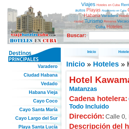
Viajes
Ren
Hoteles en Cuba
Playas
autos
Alojamiento en Cuba
Habana
Varadero
Hotele
Turismo
Vacac
ciudad
Reserva
Hoteles
Cuba
Buscar:
Inicio
Hotel
Inicio
»
Hoteles
» 
Varadero
Ciudad Habana
Hotel Kawam
Vedado
Matanzas
Habana Vieja
Cadena hotelera:
Cayo Coco
Todo Incluido
Cayo Santa María
Dirección:
Calle 0
Cayo Largo del Sur
Descripción del h
Playa Santa Lucía