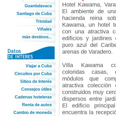
Hotel Kawama, Vara
Guardalavaca
El ambiente de una 
Santiago de Cuba
hacienda reina sob
Trinidad
Kawama, un hotel to
Viñales
con una atractiva c
más destinos...
edificios y jardine
puro azul del Carib
arenas de Varadero.
Villa Kawama co
Viajar a Cuba
coloridas casas,
Circuitos por Cuba
módulos que com
Sitios de Interés
atractiva colección 
Consejos útiles
construidos muy cer
Cadenas hoteleras
dispersos entre jard
El edificio princip
Renta de autos
encuentra la recepció
Cambio de moneda