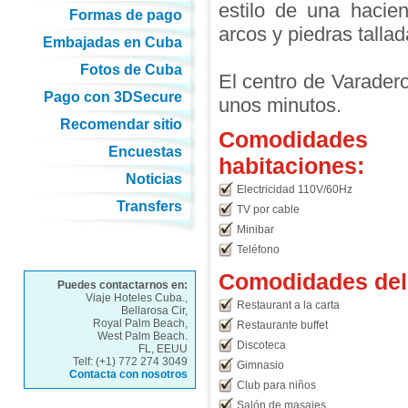
estilo de una hacie
Formas de pago
arcos y piedras tallad
Embajadas en Cuba
Fotos de Cuba
El centro de Varadero
Pago con 3DSecure
unos minutos.
Recomendar sitio
Comodidades
Encuestas
habitaciones:
Noticias
Electricidad 110V/60Hz
Transfers
TV por cable
Minibar
Teléfono
Comodidades del 
Puedes contactarnos en:
Viaje Hoteles Cuba.,
Restaurant a la carta
Bellarosa Cir,
Royal Palm Beach,
Restaurante buffet
West Palm Beach.
Discoteca
FL, EEUU
Telf: (+1) 772 274 3049
Gimnasio
Contacta con nosotros
Club para niños
Salón de masajes