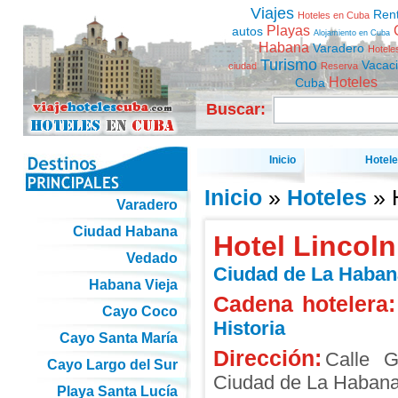
Viajes
Ren
Hoteles en Cuba
Playas
autos
Alojamiento en Cuba
Habana
Varadero
Hotele
Turismo
Vacac
ciudad
Reserva
Hoteles
Cuba
Buscar:
Inicio
Hotel
Inicio
»
Hoteles
» H
Varadero
Ciudad Habana
Hotel Lincoln
Vedado
Ciudad de La Haban
Habana Vieja
Cadena hotelera:
Cayo Coco
Historia
Cayo Santa María
Dirección:
Calle G
Cayo Largo del Sur
Ciudad de La Haban
Playa Santa Lucía