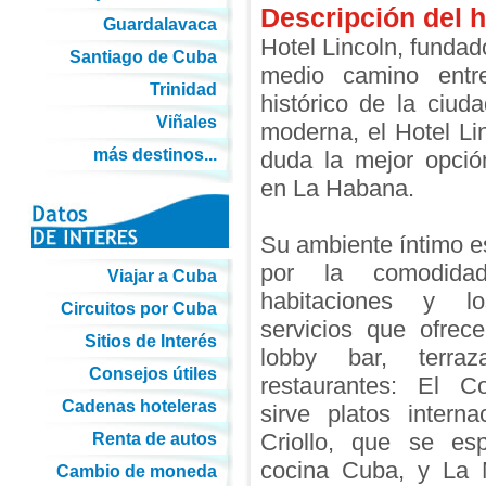
Descripción del h
Guardalavaca
Hotel Lincoln, fundad
Santiago de Cuba
medio camino entr
Trinidad
histórico de la ciud
Viñales
moderna, el Hotel Lin
más destinos...
duda la mejor opció
en La Habana.
Su ambiente íntimo 
por la comodid
Viajar a Cuba
habitaciones y l
Circuitos por Cuba
servicios que ofrec
Sitios de Interés
lobby bar, terra
Consejos útiles
restaurantes: El Co
Cadenas hoteleras
sirve platos interna
Criollo, que se esp
Renta de autos
cocina Cuba, y La
Cambio de moneda