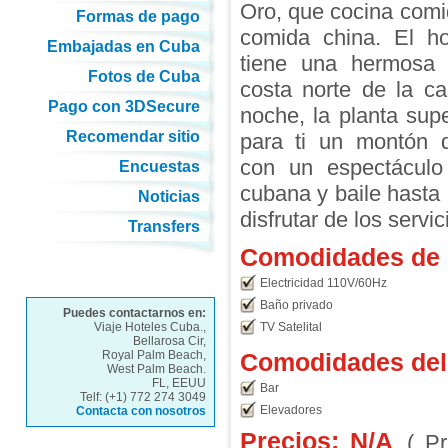
Oro, que cocina comid
Formas de pago
comida china. El ho
Embajadas en Cuba
tiene una hermosa 
Fotos de Cuba
costa norte de la cap
Pago con 3DSecure
noche, la planta supe
Recomendar sitio
para ti un montón d
con un espectácul
Encuestas
cubana y baile hasta 
Noticias
disfrutar de los servi
Transfers
Comodidades de l
Electricidad 110V/60Hz
Baño privado
Puedes contactarnos en:
Viaje Hoteles Cuba.,
TV Satelital
Bellarosa Cir,
Royal Palm Beach,
Comodidades del 
West Palm Beach.
FL, EEUU
Bar
Telf: (+1) 772 274 3049
Elevadores
Contacta con nosotros
Precios: N/A
( P