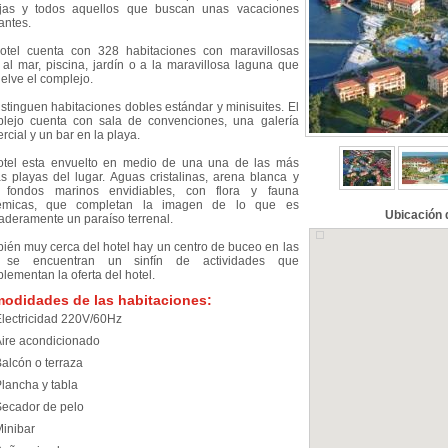
jas y todos aquellos que buscan unas vacaciones
antes.
otel cuenta con 328 habitaciones con maravillosas
a al mar, piscina, jardín o a la maravillosa laguna que
elve el complejo.
istinguen habitaciones dobles estándar y minisuites. El
lejo cuenta con sala de convenciones, una galería
rcial y un bar en la playa.
otel esta envuelto en medio de una una de las más
as playas del lugar. Aguas cristalinas, arena blanca y
, fondos marinos envidiables, con flora y fauna
émicas, que completan la imagen de lo que es
Ubicación 
aderamente un paraíso terrenal.
ién muy cerca del hotel hay un centro de buceo en las
 se encuentran un sinfín de actividades que
lementan la oferta del hotel.
odidades de las habitaciones:
lectricidad 220V/60Hz
ire acondicionado
alcón o terraza
lancha y tabla
ecador de pelo
inibar