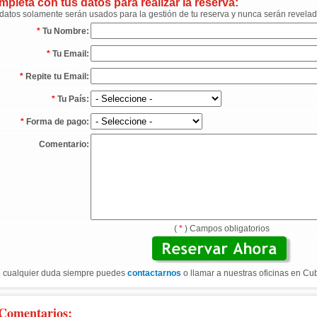
pleta con tus datos para realizar la reserva:
datos solamente serán usados para la gestión de tu reserva y nunca serán revelad
*
Tu Nombre:
*
Tu Email:
*
Repite tu Email:
*
Tu País:
*
Forma de pago:
Comentario:
(
*
) Campos obligatorios
 cualquier duda siempre puedes
contactarnos
o llamar a nuestras oficinas en Cu
Comentarios: