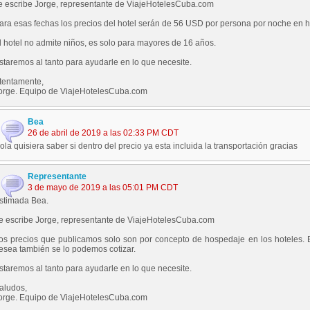
e escribe Jorge, representante de ViajeHotelesCuba.com
ara esas fechas los precios del hotel serán de 56 USD por persona por noche en h
l hotel no admite niños, es solo para mayores de 16 años.
staremos al tanto para ayudarle en lo que necesite.
tentamente,
orge. Equipo de ViajeHotelesCuba.com
Bea
26 de abril de 2019 a las 02:33 PM CDT
ola quisiera saber si dentro del precio ya esta incluida la transportación gracias
Representante
3 de mayo de 2019 a las 05:01 PM CDT
stimada Bea.
e escribe Jorge, representante de ViajeHotelesCuba.com
os precios que publicamos solo son por concepto de hospedaje en los hoteles. El 
esea también se lo podemos cotizar.
staremos al tanto para ayudarle en lo que necesite.
aludos,
orge. Equipo de ViajeHotelesCuba.com