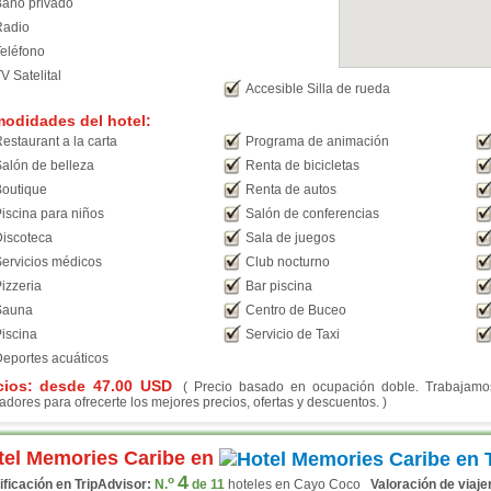
año privado
Radio
eléfono
V Satelital
Accesible Silla de rueda
odidades del hotel:
estaurant a la carta
Programa de animación
alón de belleza
Renta de bicicletas
outique
Renta de autos
iscina para niños
Salón de conferencias
iscoteca
Sala de juegos
ervicios médicos
Club nocturno
izzeria
Bar piscina
Sauna
Centro de Buceo
iscina
Servicio de Taxi
eportes acuáticos
cios: desde
47.00
USD
( Precio basado en ocupación doble. Trabajamos 
adores para ofrecerte los mejores precios, ofertas y descuentos. )
tel Memories Caribe en
4
o
ificación en TripAdvisor:
N.
de 11
hoteles en Cayo Coco
Valoración de viaje