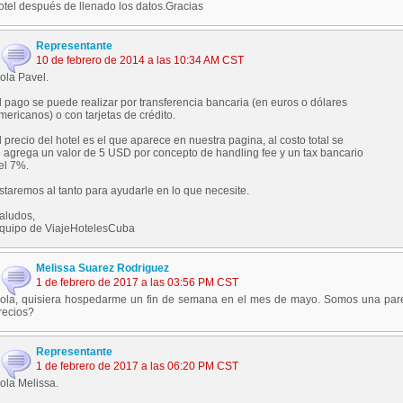
otel después de llenado los datos.Gracias
Representante
10 de febrero de 2014 a las 10:34 AM CST
ola Pavel.
l pago se puede realizar por transferencia bancaria (en euros o dólares
mericanos) o con tarjetas de crédito.
l precio del hotel es el que aparece en nuestra pagina, al costo total se
e agrega un valor de 5 USD por concepto de handling fee y un tax bancario
el 7%.
staremos al tanto para ayudarle en lo que necesite.
aludos,
quipo de ViajeHotelesCuba
Melissa Suarez Rodriguez
1 de febrero de 2017 a las 03:56 PM CST
ola, quisiera hospedarme un fin de semana en el mes de mayo. Somos una parej
recios?
Representante
1 de febrero de 2017 a las 06:20 PM CST
ola Melissa.