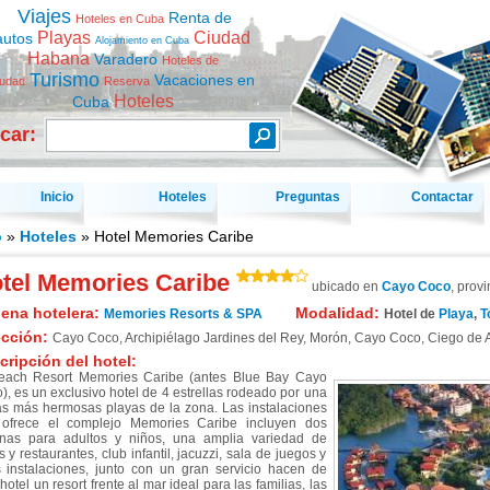
Viajes
Renta de
Hoteles en Cuba
Playas
Ciudad
autos
Alojamiento en Cuba
Habana
Varadero
Hoteles de
Turismo
Vacaciones en
iudad
Reserva
Hoteles
Cuba
car:
Inicio
Hoteles
Preguntas
Contactar
o
»
Hoteles
» Hotel Memories Caribe
tel Memories Caribe
ubicado en
Cayo Coco
, prov
ena hotelera:
Modalidad:
Memories Resorts & SPA
Hotel de
Playa
,
T
ección:
Cayo Coco, Archipiélago Jardines del Rey, Morón
,
Cayo Coco
,
Ciego de A
cripción del hotel:
each Resort Memories Caribe (antes Blue Bay Cayo
), es un exclusivo hotel de 4 estrellas rodeado por una
as más hermosas playas de la zona. Las instalaciones
ofrece el complejo Memories Caribe incluyen dos
inas para adultos y niños, una amplia variedad de
 y restaurantes, club infantil, jacuzzi, sala de juegos y
s instalaciones, junto con un gran servicio hacen de
hotel un resort frente al mar ideal para las familias, las