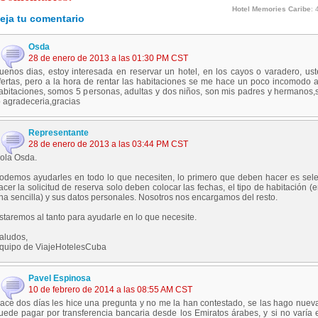
Hotel Memories Caribe
:
eja tu comentario
Osda
28 de enero de 2013 a las 01:30 PM CST
uenos dias, estoy interesada en reservar un hotel, en los cayos o varadero, u
fertas, pero a la hora de rentar las habitaciones se me hace un poco incomodo
abitaciones, somos 5 personas, adultas y dos niños, son mis padres y hermanos
o agradeceria,gracias
Representante
28 de enero de 2013 a las 03:44 PM CST
ola Osda.
odemos ayudarles en todo lo que necesiten, lo primero que deben hacer es sele
acer la solicitud de reserva solo deben colocar las fechas, el tipo de habitació
na sencilla) y sus datos personales. Nosotros nos encargamos del resto.
staremos al tanto para ayudarle en lo que necesite.
aludos,
quipo de ViajeHotelesCuba
Pavel Espinosa
10 de febrero de 2014 a las 08:55 AM CST
ace dos días les hice una pregunta y no me la han contestado, se las hago nuev
uede pagar por transferencia bancaria desde los Emiratos árabes, y si no varía 