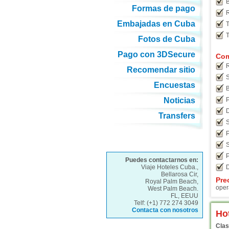
B
Formas de pago
Embajadas en Cuba
T
T
Fotos de Cuba
Pago con 3DSecure
Com
R
Recomendar sitio
S
Encuestas
B
Noticias
P
D
Transfers
S
P
P
Puedes contactarnos en:
Viaje Hoteles Cuba.,
D
Bellarosa Cir,
Pre
Royal Palm Beach,
oper
West Palm Beach.
FL, EEUU
Telf: (+1) 772 274 3049
Contacta con nosotros
Ho
Clas