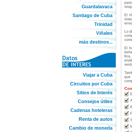
pare
Guardalavaca
relaj
Santiago de Cuba
El H
vist
envu
Trinidad
Lo d
Viñales
comp
come
más destinos...
El h
bell
fina
end
verd
Tamb
Viajar a Cuba
que
comp
Circuitos por Cuba
Com
Sitios de Interés
E
A
Consejos útiles
B
Cadenas hoteleras
P
Renta de autos
S
M
Cambio de moneda