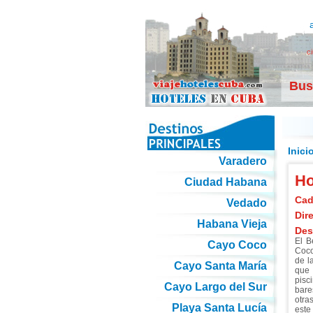
c
Bus
Inici
Varadero
Ho
Ciudad Habana
Cad
Vedado
Dir
Habana Vieja
Des
El B
Cayo Coco
Coco
de l
Cayo Santa María
que 
pisc
Cayo Largo del Sur
bares
otra
Playa Santa Lucía
este 