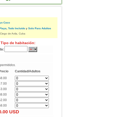
yo Coco
Playa
,
Todo Incluido
y
Solo Para Adultos
Ciego de Avila, Cuba
 Tipo de habitación:
da:
permitidos.
Precio
Cantidad/Adultos
68.00
47.00
43.00
88.00
62.00
58.00
0.00
USD