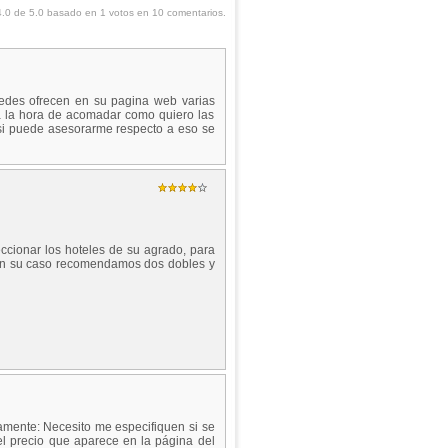
4.0
de
5.0
basado en
1
votos en
10
comentarios.
stedes ofrecen en su pagina web varias
 a la hora de acomadar como quiero las
,si puede asesorarme respecto a eso se
ccionar los hoteles de su agrado, para
n (en su caso recomendamos dos dobles y
amente: Necesito me especifiquen si se
el precio que aparece en la página del