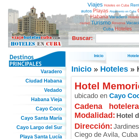
Viajes
Ren
Hoteles en Cuba
Playas
autos
Alojamiento en Cuba
Habana
Varadero
Hotele
Turismo
Vacac
ciudad
Reserva
Hoteles
Cuba
Buscar:
Inicio
Hotel
Inicio
»
Hoteles
» 
Varadero
Ciudad Habana
Hotel Memori
Vedado
ubicado en
Cayo Co
Habana Vieja
Cadena hotelera
Cayo Coco
Modalidad:
Hotel 
Cayo Santa María
Dirección:
Jardine
Cayo Largo del Sur
Ciego de Avila
,
Cuba
Playa Santa Lucía