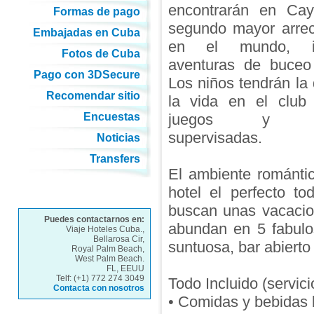
encontrarán en Ca
Formas de pago
segundo mayor arrec
Embajadas en Cuba
en el mundo, i
Fotos de Cuba
aventuras de buceo
Pago con 3DSecure
Los niños tendrán la 
Recomendar sitio
la vida en el club 
Encuestas
juegos y act
supervisadas.
Noticias
Transfers
El ambiente románti
hotel el perfecto to
buscan unas vacacio
Puedes contactarnos en:
abundan en 5 fabulo
Viaje Hoteles Cuba.,
Bellarosa Cir,
suntuosa, bar abierto
Royal Palm Beach,
West Palm Beach.
FL, EEUU
Telf: (+1) 772 274 3049
Todo Incluido (servici
Contacta con nosotros
• Comidas y bebidas 