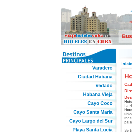
c
Bus
Inici
Varadero
Ho
Ciudad Habana
Cad
Vedado
Dir
Habana Vieja
Des
Hote
Cayo Coco
La H
Hote
Cayo Santa María
ubic
rode
Cayo Largo del Sur
pais
Playa Santa Lucía
Se t