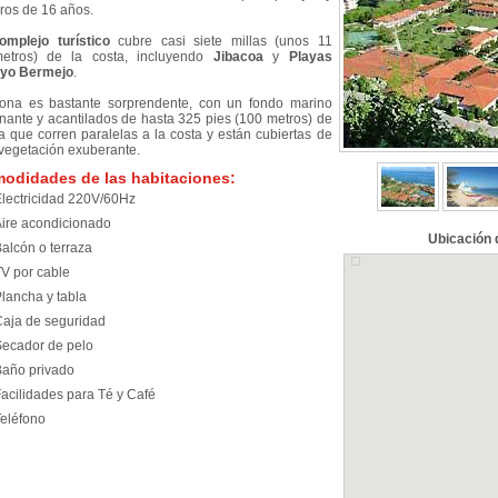
eros de 16 años.
omplejo turístico
cubre casi siete millas (unos 11
metros) de la costa, incluyendo
Jibacoa
y
Playas
yo Bermejo
.
ona es bastante sorprendente, con un fondo marino
inante y acantilados de hasta 325 pies (100 metros) de
ra que corren paralelas a la costa y están cubiertas de
vegetación exuberante.
odidades de las habitaciones:
lectricidad 220V/60Hz
ire acondicionado
Ubicación 
alcón o terraza
V por cable
lancha y tabla
aja de seguridad
ecador de pelo
año privado
acilidades para Té y Café
eléfono