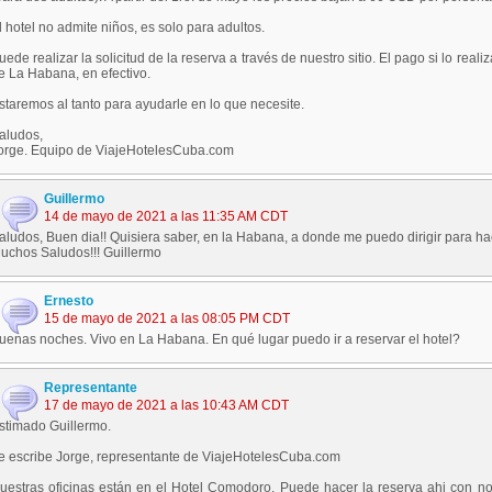
l hotel no admite niños, es solo para adultos.
uede realizar la solicitud de la reserva a través de nuestro sitio. El pago si lo rea
e La Habana, en efectivo.
staremos al tanto para ayudarle en lo que necesite.
aludos,
orge. Equipo de ViajeHotelesCuba.com
Guillermo
14 de mayo de 2021 a las 11:35 AM CDT
aludos, Buen dia!! Quisiera saber, en la Habana, a donde me puedo dirigir para ha
uchos Saludos!!! Guillermo
Ernesto
15 de mayo de 2021 a las 08:05 PM CDT
uenas noches. Vivo en La Habana. En qué lugar puedo ir a reservar el hotel?
Representante
17 de mayo de 2021 a las 10:43 AM CDT
stimado Guillermo.
e escribe Jorge, representante de ViajeHotelesCuba.com
uestras oficinas están en el Hotel Comodoro. Puede hacer la reserva ahi con n