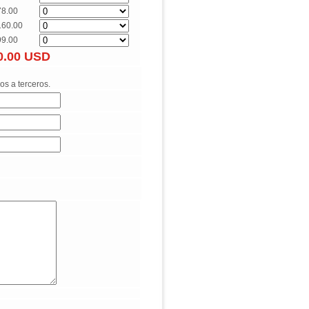
78.00
160.00
99.00
0.00
USD
os a terceros.