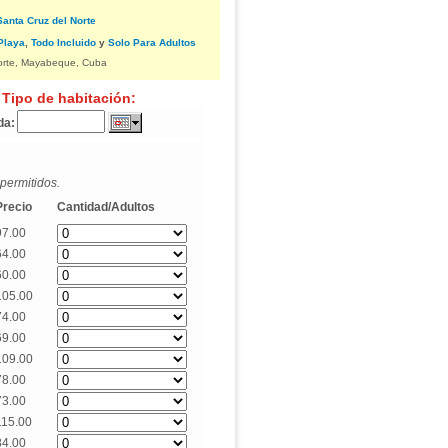
Santa Cruz del Norte
Playa
,
Todo Incluido
y
Solo Para Adultos
Norte, Mayabeque, Cuba
 Tipo de habitación:
da:
permitidos.
Precio
Cantidad/Adultos
97.00
64.00
60.00
105.00
74.00
69.00
109.00
78.00
73.00
115.00
84.00