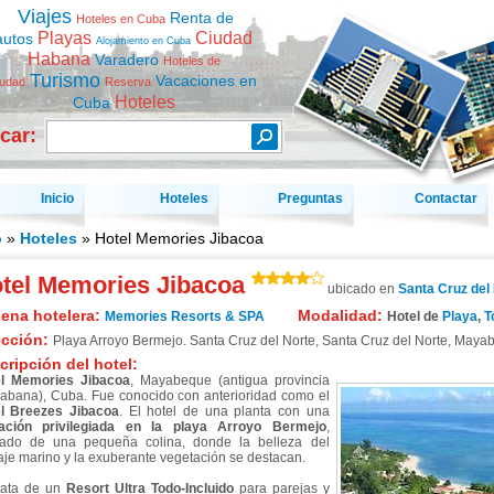
Viajes
Renta de
Hoteles en Cuba
Playas
Ciudad
autos
Alojamiento en Cuba
Habana
Varadero
Hoteles de
Turismo
Vacaciones en
iudad
Reserva
Hoteles
Cuba
car:
Inicio
Hoteles
Preguntas
Contactar
o
»
Hoteles
» Hotel Memories Jibacoa
tel Memories Jibacoa
ubicado en
Santa Cruz del
ena hotelera:
Modalidad:
Memories Resorts & SPA
Hotel de
Playa
,
T
ección:
Playa Arroyo Bermejo. Santa Cruz del Norte
,
Santa Cruz del Norte
,
Mayab
cripción del hotel:
l Memories Jibacoa
, Mayabeque (antigua provincia
abana), Cuba. Fue conocido con anterioridad como el
l Breezes Jibacoa
. El hotel de una planta con una
ación privilegiada en la playa Arroyo Bermejo
,
ado de una pequeña colina, donde la belleza del
aje marino y la exuberante vegetación se destacan.
rata de un
Resort Ultra Todo-Incluido
para parejas y