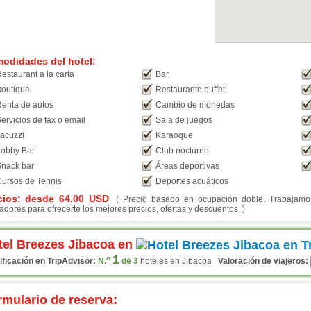
odidades del hotel:
estaurant a la carta
Bar
outique
Restaurante buffet
enta de autos
Cambio de monedas
ervicios de fax o email
Sala de juegos
acuzzi
Karaoque
obby Bar
Club nocturno
nack bar
Áreas deportivas
ursos de Tennis
Deportes acuáticos
cios: desde
64.00
USD
( Precio basado en ocupación doble. Trabajamos 
adores para ofrecerte los mejores precios, ofertas y descuentos. )
tel Breezes Jibacoa en
1
o
ificación en TripAdvisor:
N.
de 3
hoteles en Jibacoa
Valoración de viajeros:
rmulario de reserva: