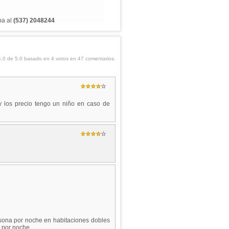
ba al
(537) 2048244
4.0
de
5.0
basado en
4
votos en
47
comentarios.
y los precio tengo un niño en caso de
sona por noche en habitaciones dobles
a por noche.