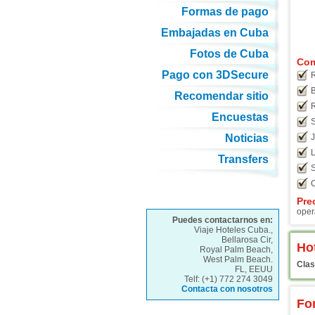
Formas de pago
Embajadas en Cuba
Fotos de Cuba
Com
Pago con 3DSecure
R
B
Recomendar sitio
R
Encuestas
S
Noticias
J
L
Transfers
S
C
Pre
oper
Puedes contactarnos en:
Viaje Hoteles Cuba.,
Bellarosa Cir,
Ho
Royal Palm Beach,
West Palm Beach.
Clas
FL, EEUU
Telf: (+1) 772 274 3049
Contacta con nosotros
Fo