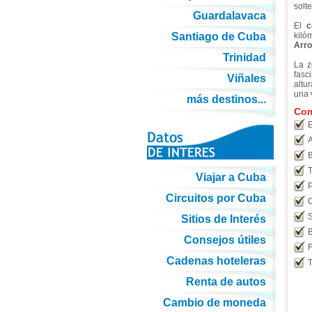
solt
Guardalavaca
El
c
Santiago de Cuba
kiló
Arro
Trinidad
La z
fasc
Viñales
altu
una 
más destinos...
Com
E
A
B
T
Viajar a Cuba
P
Circuitos por Cuba
C
S
Sitios de Interés
B
Consejos útiles
F
Cadenas hoteleras
T
Renta de autos
Cambio de moneda