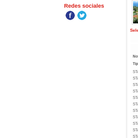
Redes sociales
Sel
No
Tip
ST
ST
ST
ST
ST
ST
ST
ST
ST
ST
ST