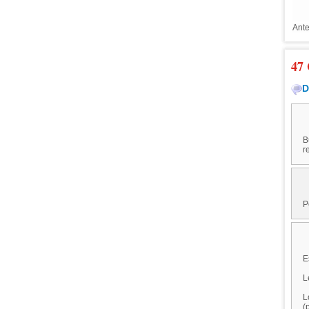
Ante
47 
D
B
r
P
E
L
L
(