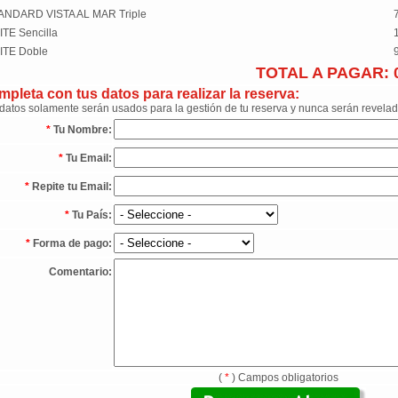
ANDARD VISTA AL MAR Triple
ITE Sencilla
ITE Doble
TOTAL A PAGAR:
pleta con tus datos para realizar la reserva:
datos solamente serán usados para la gestión de tu reserva y nunca serán revelad
*
Tu Nombre:
*
Tu Email:
*
Repite tu Email:
*
Tu País:
*
Forma de pago:
Comentario:
(
*
) Campos obligatorios