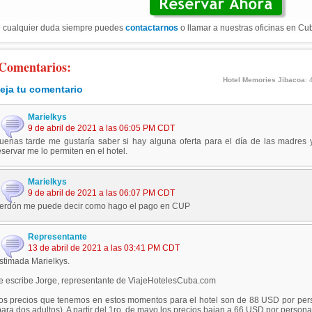
 cualquier duda siempre puedes
contactarnos
o llamar a nuestras oficinas en Cu
Comentarios:
Hotel Memories Jibacoa
:
eja tu comentario
Marielkys
9 de abril de 2021 a las 06:05 PM CDT
uenas tarde me gustaría saber si hay alguna oferta para el día de las madres 
eservar me lo permiten en el hotel.
Marielkys
9 de abril de 2021 a las 06:07 PM CDT
erdón me puede decir como hago el pago en CUP
Representante
13 de abril de 2021 a las 03:41 PM CDT
stimada Marielkys.
e escribe Jorge, representante de ViajeHotelesCuba.com
os precios que tenemos en estos momentos para el hotel son de 88 USD por per
para dos adultos). A partir del 1ro. de mayo los precios bajan a 66 USD por person