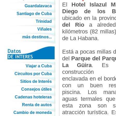
El
Hotel Islazul 
Guardalavaca
Diego de los B
Santiago de Cuba
ubicado en la provin
Trinidad
del Rio
a alreded
Viñales
kilómetros (82 millas
más destinos...
de La Habana.
Está a pocas millas d
del
Parque del Parq
La Güira
. Es u
Viajar a Cuba
construcción tr
Circuitos por Cuba
enclavada en el bord
Sitios de Interés
con un buen rest
Consejos útiles
piscina. Los mana
Cadenas hoteleras
aguas termales que
esta zona son su
Renta de autos
atracción turística. 
Cambio de moneda