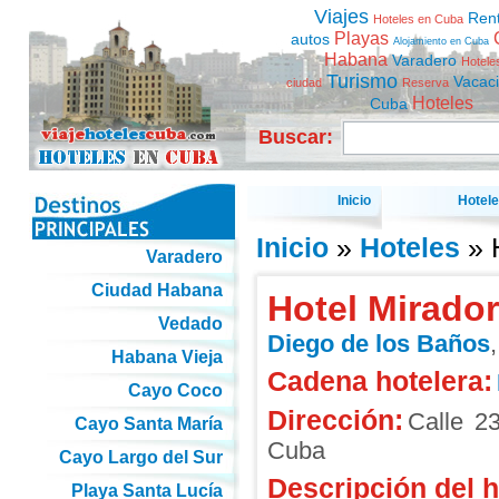
Viajes
Ren
Hoteles en Cuba
Playas
autos
Alojamiento en Cuba
Habana
Varadero
Hotele
Turismo
Vacac
ciudad
Reserva
Hoteles
Cuba
Buscar:
Inicio
Hotel
Inicio
»
Hoteles
» 
Varadero
Ciudad Habana
Hotel Mirado
Vedado
Diego de los Baños
Habana Vieja
Cadena hotelera:
Cayo Coco
Dirección:
Calle 23
Cayo Santa María
Cuba
Cayo Largo del Sur
Descripción del h
Playa Santa Lucía